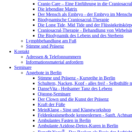
Cranio Care – Eine Einführung in die Craniosacra
Die lebendige Matrix
Der Mensch als Embryo - der Embryo im Mensch
Biodynamische Craniosacral-Therapie
Die Long Tide, Mid Tide und der Flüssigkeitskörp
Craniosacral-Therapie - Behandlung von Wirbelsä
Die Biodynamik des Lebens und des Sterbens
Lymphbehandlung am Fuß
Stimme und Präsenz
Kontakt
Adressen & Telefonnummern
Informationsmaterial anfordern
Seminare
Angebote in Berlin
Stimme und Präsenz - Kursreihe in Berlin
Schultern, Nacken, Kopf - alles frei! - Selbsthilfe
DanseVita - Heilsamer Tanz des Lebens
Qigong-Seminare
Der Clown und die Kunst der Präsenz
Kraft der Füße
MeinKlang - Sing und Klangworkshop
Feldenkraismethode kennenlernen - Sanft. Achts
Ambulantes Fasten in Berlin
Ambulante Azidose-Detox-Kuren in Berlin
®