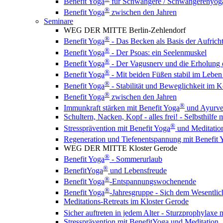
Benefit Yoga
für Schwangere / Schwangerenyog
®
Benefit Yoga
zwischen den Jahren
Seminare
WEG DER MITTE Berlin-Zehlendorf
®
Benefit Yoga
- Das Becken als Basis der Aufrich
®
Benefit Yoga
- Der Psoas: ein Seelenmuskel
®
Benefit Yoga
- Der Vagusnerv und die Erholung
®
Benefit Yoga
- Mit beiden Füßen stabil im Leben
®
Benefit Yoga
- Stabilität und Beweglichkeit im K
®
Benefit Yoga
zwischen den Jahren
®
Immunkraft stärken mit Benefit Yoga
und Ayurv
Schultern, Nacken, Kopf - alles frei! - Selbsthilfe
®
Stressprävention mit Benefit Yoga
und Meditation
Regeneration und Tiefenentspannung mit Benefit 
WEG DER MITTE Kloster Gerode
®
Benefit Yoga
- Sommerurlaub
®
BenefitYoga
und Lebensfreude
®
Benefit Yoga
-Entspannungswochenende
®
Benefit Yoga
-Jahresgruppe - Sich dem Wesentlic
Meditations-Retreats im Kloster Gerode
Sicher auftreten in jedem Alter - Sturzprophylaxe 
Stressprävention mit BenefitYoga und Meditation