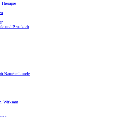
l-Therapie
en
er
ule und Brustkorb
 mit Naturheilkunde
am. Wirksam