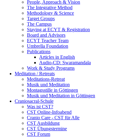
People, Approach & Vision
The Integrative Method
Methodology & Science
Target Groups
The Campus
Staying at ECYT & Registration
Board and Advisors
ECYT Teacher Team
Umbrella Foundation
Publications
Articles in English
Audio-CD: Swaramandala
Work & Study Programs
Meditation / Retreats
Meditations-Retreat
Musik und Meditation
Montagsstille in Göttingen
Musik und Meditation in Göttingen
Craniosacral-Schule
Was ist CST?
CST Online-Infoabend
Cranio Care - CST für Alle
CST Ausbildung
CST Übungstermine
CST Forum