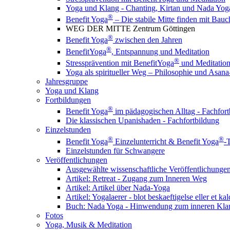
Yoga und Klang - Chanting, Kirtan und Nada Yog
®
Benefit Yoga
– Die stabile Mitte finden mit Ba
WEG DER MITTE Zentrum Göttingen
®
Benefit Yoga
zwischen den Jahren
®
BenefitYoga
, Entspannung und Meditation
®
Stressprävention mit BenefitYoga
und Meditation
Yoga als spiritueller Weg – Philosophie und Asana
Jahresgruppe
Yoga und Klang
Fortbildungen
®
Benefit Yoga
im pädagogischen Alltag - Fachfort
Die klassischen Upanishaden - Fachfortbildung
Einzelstunden
®
®
Benefit Yoga
Einzelunterricht & Benefit Yoga
-
Einzelstunden für Schwangere
Veröffentlichungen
Ausgewählte wissenschaftliche Veröffentlichungen
Artikel: Retreat - Zugang zum Inneren Weg
Artikel: Artikel über Nada-Yoga
Artikel: Yogalaerer - blot beskaeftigelse eller et ka
Buch: Nada Yoga - Hinwendung zum inneren Kla
Fotos
Yoga, Musik & Meditation