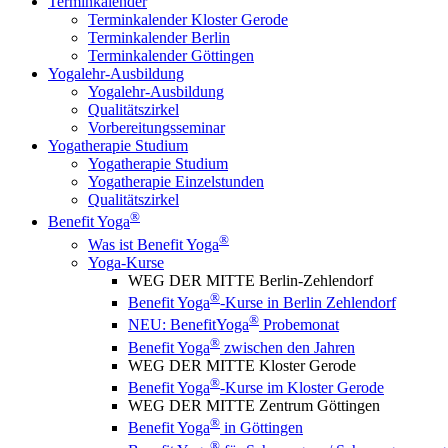
Terminkalender
Terminkalender Kloster Gerode
Terminkalender Berlin
Terminkalender Göttingen
Yogalehr-Ausbildung
Yogalehr-Ausbildung
Qualitätszirkel
Vorbereitungsseminar
Yogatherapie Studium
Yogatherapie Studium
Yogatherapie Einzelstunden
Qualitätszirkel
®
Benefit Yoga
®
Was ist Benefit Yoga
Yoga-Kurse
WEG DER MITTE Berlin-Zehlendorf
®
Benefit Yoga
-Kurse in Berlin Zehlendorf
®
NEU: BenefitYoga
Probemonat
®
Benefit Yoga
zwischen den Jahren
WEG DER MITTE Kloster Gerode
®
Benefit Yoga
-Kurse im Kloster Gerode
WEG DER MITTE Zentrum Göttingen
®
Benefit Yoga
in Göttingen
®