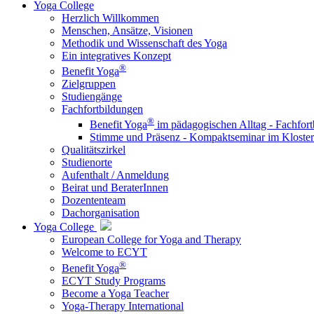
Yoga College
Herzlich Willkommen
Menschen, Ansätze, Visionen
Methodik und Wissenschaft des Yoga
Ein integratives Konzept
®
Benefit Yoga
Zielgruppen
Studiengänge
Fachfortbildungen
®
Benefit Yoga
im pädagogischen Alltag - Fachfort
Stimme und Präsenz - Kompaktseminar im Kloste
Qualitätszirkel
Studienorte
Aufenthalt / Anmeldung
Beirat und BeraterInnen
Dozententeam
Dachorganisation
Yoga College
European College for Yoga and Therapy
Welcome to ECYT
®
Benefit Yoga
ECYT Study Programs
Become a Yoga Teacher
Yoga-Therapy International