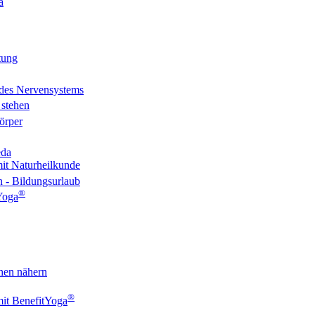
a
tung
 des Nervensystems
 stehen
örper
eda
 mit Naturheilkunde
 - Bildungsurlaub
®
Yoga
hen nähern
®
mit BenefitYoga