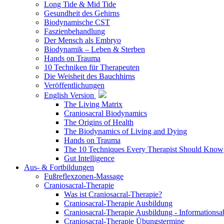
Long Tide & Mid Tide
Gesundheit des Gehirns
Biodynamische CST
Faszienbehandlung
Der Mensch als Embryo
Biodynamik – Leben & Sterben
Hands on Trauma
10 Techniken für Therapeuten
Die Weisheit des Bauchhirns
Veröffentlichungen
English Version
The Living Matrix
Craniosacral Biodynamics
The Origins of Health
The Biodynamics of Living and Dying
Hands on Trauma
The 10 Techniques Every Therapist Should Know
Gut Intelligence
Aus- & Fortbildungen
Fußreflexzonen-Massage
Craniosacral-Therapie
Was ist Craniosacral-Therapie?
Craniosacral-Therapie Ausbildung
Craniosacral-Therapie Ausbildung - Informations
Craniosacral-Therapie Übungstermine