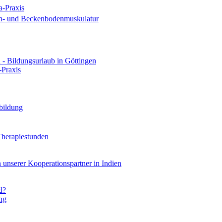
a-Praxis
uch- und Beckenbodenmuskulatur
 - Bildungsurlaub in Göttingen
-Praxis
bildung
Therapiestunden
 unserer Kooperationspartner in Indien
ld?
ng