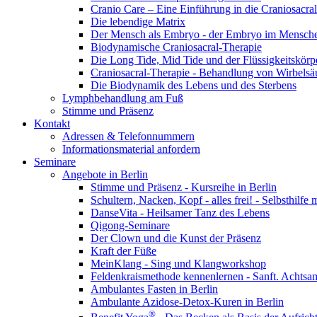
Cranio Care – Eine Einführung in die Craniosacra
Die lebendige Matrix
Der Mensch als Embryo - der Embryo im Mensch
Biodynamische Craniosacral-Therapie
Die Long Tide, Mid Tide und der Flüssigkeitskörp
Craniosacral-Therapie - Behandlung von Wirbelsä
Die Biodynamik des Lebens und des Sterbens
Lymphbehandlung am Fuß
Stimme und Präsenz
Kontakt
Adressen & Telefonnummern
Informationsmaterial anfordern
Seminare
Angebote in Berlin
Stimme und Präsenz - Kursreihe in Berlin
Schultern, Nacken, Kopf - alles frei! - Selbsthilfe
DanseVita - Heilsamer Tanz des Lebens
Qigong-Seminare
Der Clown und die Kunst der Präsenz
Kraft der Füße
MeinKlang - Sing und Klangworkshop
Feldenkraismethode kennenlernen - Sanft. Achts
Ambulantes Fasten in Berlin
Ambulante Azidose-Detox-Kuren in Berlin
®