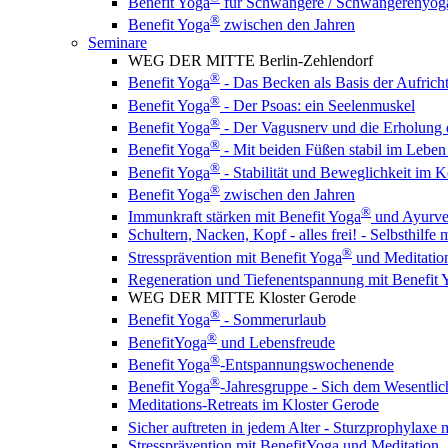
Benefit Yoga
für Schwangere / Schwangerenyog
®
Benefit Yoga
zwischen den Jahren
Seminare
WEG DER MITTE Berlin-Zehlendorf
®
Benefit Yoga
- Das Becken als Basis der Aufrich
®
Benefit Yoga
- Der Psoas: ein Seelenmuskel
®
Benefit Yoga
- Der Vagusnerv und die Erholung
®
Benefit Yoga
- Mit beiden Füßen stabil im Leben
®
Benefit Yoga
- Stabilität und Beweglichkeit im K
®
Benefit Yoga
zwischen den Jahren
®
Immunkraft stärken mit Benefit Yoga
und Ayurv
Schultern, Nacken, Kopf - alles frei! - Selbsthilfe
®
Stressprävention mit Benefit Yoga
und Meditation
Regeneration und Tiefenentspannung mit Benefit 
WEG DER MITTE Kloster Gerode
®
Benefit Yoga
- Sommerurlaub
®
BenefitYoga
und Lebensfreude
®
Benefit Yoga
-Entspannungswochenende
®
Benefit Yoga
-Jahresgruppe - Sich dem Wesentlic
Meditations-Retreats im Kloster Gerode
Sicher auftreten in jedem Alter - Sturzprophylaxe 
Stressprävention mit BenefitYoga und Meditation