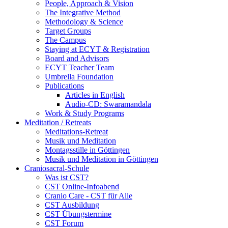
People, Approach & Vision
The Integrative Method
Methodology & Science
Target Groups
The Campus
Staying at ECYT & Registration
Board and Advisors
ECYT Teacher Team
Umbrella Foundation
Publications
Articles in English
Audio-CD: Swaramandala
Work & Study Programs
Meditation / Retreats
Meditations-Retreat
Musik und Meditation
Montagsstille in Göttingen
Musik und Meditation in Göttingen
Craniosacral-Schule
Was ist CST?
CST Online-Infoabend
Cranio Care - CST für Alle
CST Ausbildung
CST Übungstermine
CST Forum