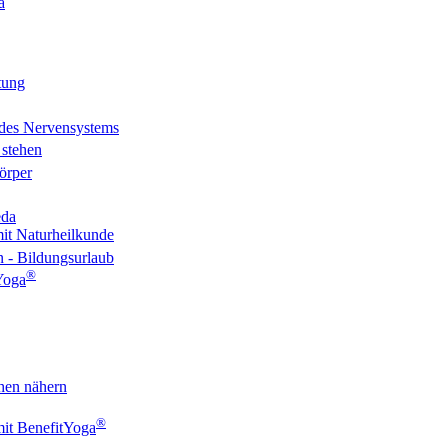
a
tung
 des Nervensystems
 stehen
örper
eda
 mit Naturheilkunde
 - Bildungsurlaub
®
Yoga
hen nähern
®
mit BenefitYoga