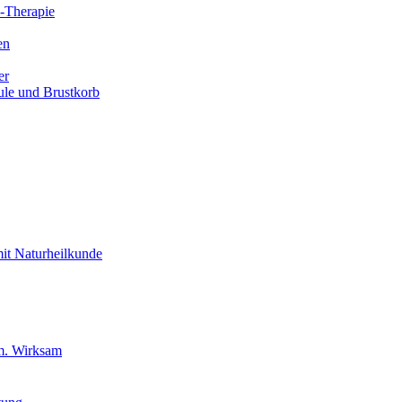
l-Therapie
en
er
ule und Brustkorb
 mit Naturheilkunde
am. Wirksam