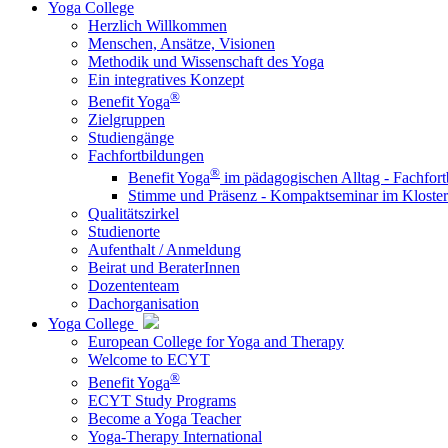
Yoga College
Herzlich Willkommen
Menschen, Ansätze, Visionen
Methodik und Wissenschaft des Yoga
Ein integratives Konzept
®
Benefit Yoga
Zielgruppen
Studiengänge
Fachfortbildungen
®
Benefit Yoga
im pädagogischen Alltag - Fachfort
Stimme und Präsenz - Kompaktseminar im Kloste
Qualitätszirkel
Studienorte
Aufenthalt / Anmeldung
Beirat und BeraterInnen
Dozententeam
Dachorganisation
Yoga College
European College for Yoga and Therapy
Welcome to ECYT
®
Benefit Yoga
ECYT Study Programs
Become a Yoga Teacher
Yoga-Therapy International