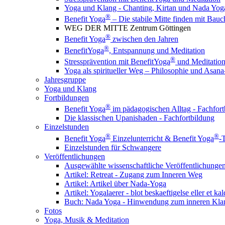
Yoga und Klang - Chanting, Kirtan und Nada Yog
®
Benefit Yoga
– Die stabile Mitte finden mit Ba
WEG DER MITTE Zentrum Göttingen
®
Benefit Yoga
zwischen den Jahren
®
BenefitYoga
, Entspannung und Meditation
®
Stressprävention mit BenefitYoga
und Meditation
Yoga als spiritueller Weg – Philosophie und Asana
Jahresgruppe
Yoga und Klang
Fortbildungen
®
Benefit Yoga
im pädagogischen Alltag - Fachfort
Die klassischen Upanishaden - Fachfortbildung
Einzelstunden
®
®
Benefit Yoga
Einzelunterricht & Benefit Yoga
-
Einzelstunden für Schwangere
Veröffentlichungen
Ausgewählte wissenschaftliche Veröffentlichungen
Artikel: Retreat - Zugang zum Inneren Weg
Artikel: Artikel über Nada-Yoga
Artikel: Yogalaerer - blot beskaeftigelse eller et ka
Buch: Nada Yoga - Hinwendung zum inneren Kla
Fotos
Yoga, Musik & Meditation