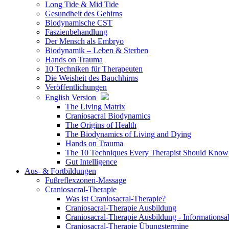
Long Tide & Mid Tide
Gesundheit des Gehirns
Biodynamische CST
Faszienbehandlung
Der Mensch als Embryo
Biodynamik – Leben & Sterben
Hands on Trauma
10 Techniken für Therapeuten
Die Weisheit des Bauchhirns
Veröffentlichungen
English Version
The Living Matrix
Craniosacral Biodynamics
The Origins of Health
The Biodynamics of Living and Dying
Hands on Trauma
The 10 Techniques Every Therapist Should Know
Gut Intelligence
Aus- & Fortbildungen
Fußreflexzonen-Massage
Craniosacral-Therapie
Was ist Craniosacral-Therapie?
Craniosacral-Therapie Ausbildung
Craniosacral-Therapie Ausbildung - Informations
Craniosacral-Therapie Übungstermine