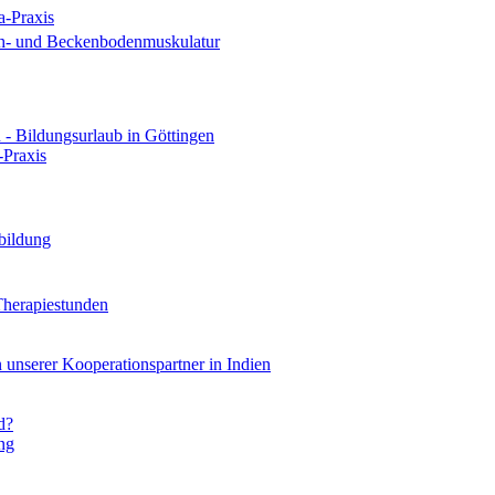
a-Praxis
uch- und Beckenbodenmuskulatur
 - Bildungsurlaub in Göttingen
-Praxis
bildung
Therapiestunden
 unserer Kooperationspartner in Indien
ld?
ng