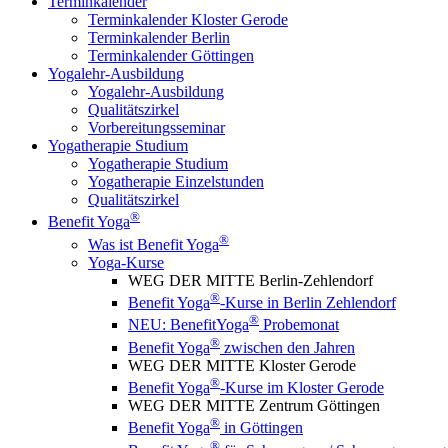
Terminkalender
Terminkalender Kloster Gerode
Terminkalender Berlin
Terminkalender Göttingen
Yogalehr-Ausbildung
Yogalehr-Ausbildung
Qualitätszirkel
Vorbereitungsseminar
Yogatherapie Studium
Yogatherapie Studium
Yogatherapie Einzelstunden
Qualitätszirkel
®
Benefit Yoga
®
Was ist Benefit Yoga
Yoga-Kurse
WEG DER MITTE Berlin-Zehlendorf
®
Benefit Yoga
-Kurse in Berlin Zehlendorf
®
NEU: BenefitYoga
Probemonat
®
Benefit Yoga
zwischen den Jahren
WEG DER MITTE Kloster Gerode
®
Benefit Yoga
-Kurse im Kloster Gerode
WEG DER MITTE Zentrum Göttingen
®
Benefit Yoga
in Göttingen
®