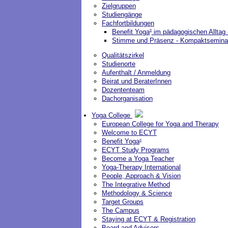
Zielgruppen
Studiengänge
Fachfortbildungen
Benefit Yoga
im pädagogischen Alltag -
®
Stimme und Präsenz - Kompaktseminar
Qualitätszirkel
Studienorte
Aufenthalt / Anmeldung
Beirat und BeraterInnen
Dozententeam
Dachorganisation
Yoga College
European College for Yoga and Therapy
Welcome to ECYT
Benefit Yoga
®
ECYT Study Programs
Become a Yoga Teacher
Yoga-Therapy International
People, Approach & Vision
The Integrative Method
Methodology & Science
Target Groups
The Campus
Staying at ECYT & Registration
Board and Advisors