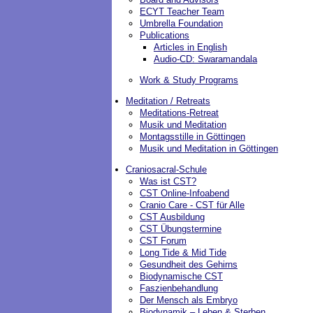
ECYT Teacher Team
Umbrella Foundation
Publications
Articles in English
Audio-CD: Swaramandala
Work & Study Programs
Meditation / Retreats
Meditations-Retreat
Musik und Meditation
Montagsstille in Göttingen
Musik und Meditation in Göttingen
Craniosacral-Schule
Was ist CST?
CST Online-Infoabend
Cranio Care - CST für Alle
CST Ausbildung
CST Übungstermine
CST Forum
Long Tide & Mid Tide
Gesundheit des Gehirns
Biodynamische CST
Faszienbehandlung
Der Mensch als Embryo
Biodynamik – Leben & Sterben