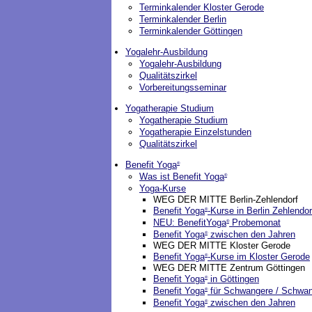
Terminkalender Kloster Gerode
Terminkalender Berlin
Terminkalender Göttingen
Yogalehr-Ausbildung
Yogalehr-Ausbildung
Qualitätszirkel
Vorbereitungsseminar
Yogatherapie Studium
Yogatherapie Studium
Yogatherapie Einzelstunden
Qualitätszirkel
Benefit Yoga
®
Was ist Benefit Yoga
®
Yoga-Kurse
WEG DER MITTE Berlin-Zehlendorf
Benefit Yoga
-Kurse in Berlin Zehlendor
®
NEU: BenefitYoga
Probemonat
®
Benefit Yoga
zwischen den Jahren
®
WEG DER MITTE Kloster Gerode
Benefit Yoga
-Kurse im Kloster Gerode
®
WEG DER MITTE Zentrum Göttingen
Benefit Yoga
in Göttingen
®
Benefit Yoga
für Schwangere / Schwa
®
Benefit Yoga
zwischen den Jahren
®