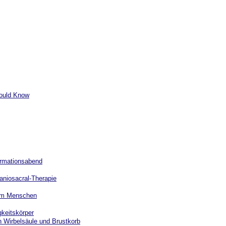
hould Know
ormationsabend
raniosacral-Therapie
 im Menschen
gkeitskörper
n Wirbelsäule und Brustkorb