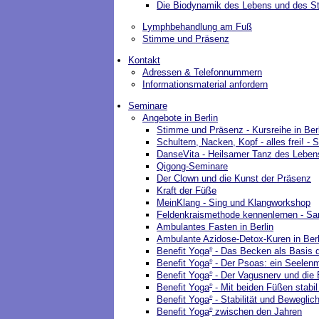
Die Biodynamik des Lebens und des S
Lymphbehandlung am Fuß
Stimme und Präsenz
Kontakt
Adressen & Telefonnummern
Informationsmaterial anfordern
Seminare
Angebote in Berlin
Stimme und Präsenz - Kursreihe in Berl
Schultern, Nacken, Kopf - alles frei! - 
DanseVita - Heilsamer Tanz des Leben
Qigong-Seminare
Der Clown und die Kunst der Präsenz
Kraft der Füße
MeinKlang - Sing und Klangworkshop
Feldenkraismethode kennenlernen - Sa
Ambulantes Fasten in Berlin
Ambulante Azidose-Detox-Kuren in Berl
Benefit Yoga
- Das Becken als Basis d
®
Benefit Yoga
- Der Psoas: ein Seelen
®
Benefit Yoga
- Der Vagusnerv und die
®
Benefit Yoga
- Mit beiden Füßen stabi
®
Benefit Yoga
- Stabilität und Beweglic
®
Benefit Yoga
zwischen den Jahren
®