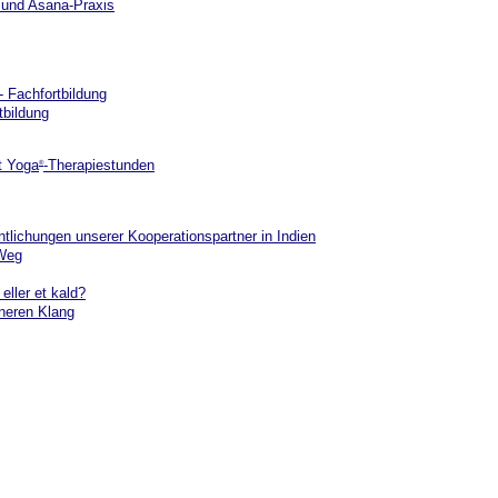
e und Asana-Praxis
 Fachfortbildung
tbildung
t Yoga
-Therapiestunden
®
tlichungen unserer Kooperationspartner in Indien
 Weg
 eller et kald?
neren Klang