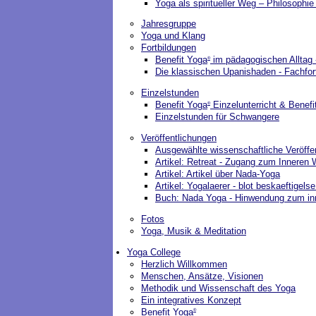
Yoga als spiritueller Weg – Philosophi
Jahresgruppe
Yoga und Klang
Fortbildungen
Benefit Yoga
im pädagogischen Alltag -
®
Die klassischen Upanishaden - Fachfor
Einzelstunden
Benefit Yoga
Einzelunterricht & Benefi
®
Einzelstunden für Schwangere
Veröffentlichungen
Ausgewählte wissenschaftliche Veröffen
Artikel: Retreat - Zugang zum Inneren
Artikel: Artikel über Nada-Yoga
Artikel: Yogalaerer - blot beskaeftigelse
Buch: Nada Yoga - Hinwendung zum in
Fotos
Yoga, Musik & Meditation
Yoga College
Herzlich Willkommen
Menschen, Ansätze, Visionen
Methodik und Wissenschaft des Yoga
Ein integratives Konzept
Benefit Yoga
®