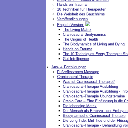
Hands on Trauma
10 Techniken für Therapeuten
Die Weisheit des Bauchhirns
Veröffentlichungen
English Version
The Living Matrix
Craniosacral Biodynamics
The Origins of Health
The Biodynamics of Living and Dying
Hands on Trauma
The 10 Techniques Every Therapist S
Gut Intelligence
Aus- & Fortbildungen
Fußreflexzonen-Massage
Craniosacral-Therapie
Was ist Craniosacral-Therapie?
Craniosacral-Therapie Ausbildung
Craniosacral-Therapie Ausbildung - Inf
Craniosacral-Therapie Übungstermine
Cranio Care – Eine Einführung in die C
Die lebendige Matrix
Der Mensch als Embryo - der Embryo
Biodynamische Craniosacral-Therapie
Die Long Tide, Mid Tide und der Flüssi
Craniosacral-Therapie - Behandlung vo