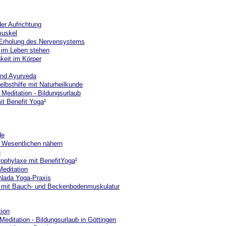
er Aufrichtung
muskel
 Erholung des Nervensystems
l im Leben stehen
hkeit im Körper
nd Ayurveda
Selbsthilfe mit Naturheilkunde
Meditation - Bildungsurlaub
it Benefit Yoga
®
de
 Wesentlichen nähern
e
prophylaxe mit BenefitYoga
®
Meditation
 Nada Yoga-Praxis
en mit Bauch- und Beckenbodenmuskulatur
tion
editation - Bildungsurlaub in Göttingen