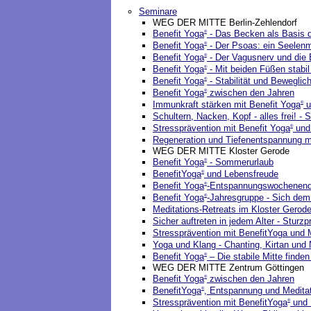
Seminare
WEG DER MITTE Berlin-Zehlendorf
Benefit Yoga
- Das Becken als Basis d
®
Benefit Yoga
- Der Psoas: ein Seelen
®
Benefit Yoga
- Der Vagusnerv und die
®
Benefit Yoga
- Mit beiden Füßen stabi
®
Benefit Yoga
- Stabilität und Beweglic
®
Benefit Yoga
zwischen den Jahren
®
Immunkraft stärken mit Benefit Yoga
u
®
Schultern, Nacken, Kopf - alles frei! - 
Stressprävention mit Benefit Yoga
und 
®
Regeneration und Tiefenentspannung m
WEG DER MITTE Kloster Gerode
Benefit Yoga
- Sommerurlaub
®
BenefitYoga
und Lebensfreude
®
Benefit Yoga
-Entspannungswochenen
®
Benefit Yoga
-Jahresgruppe - Sich dem
®
Meditations-Retreats im Kloster Gerod
Sicher auftreten in jedem Alter - Sturz
Stressprävention mit BenefitYoga und 
Yoga und Klang - Chanting, Kirtan und
Benefit Yoga
– Die stabile Mitte find
®
WEG DER MITTE Zentrum Göttingen
Benefit Yoga
zwischen den Jahren
®
BenefitYoga
, Entspannung und Medita
®
Stressprävention mit BenefitYoga
und M
®