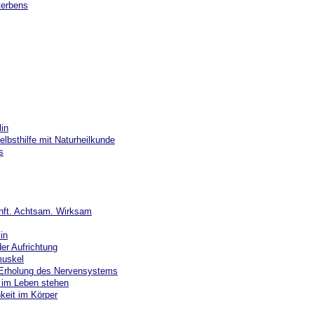
terbens
in
Selbsthilfe mit Naturheilkunde
s
nft. Achtsam. Wirksam
in
er Aufrichtung
muskel
 Erholung des Nervensystems
l im Leben stehen
hkeit im Körper