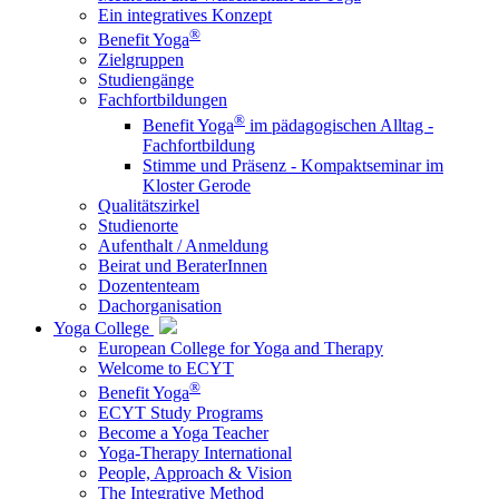
Ein integratives Konzept
®
Benefit Yoga
Zielgruppen
Studiengänge
Fachfortbildungen
®
Benefit Yoga
im pädagogischen Alltag -
Fachfortbildung
Stimme und Präsenz - Kompaktseminar im
Kloster Gerode
Qualitätszirkel
Studienorte
Aufenthalt / Anmeldung
Beirat und BeraterInnen
Dozententeam
Dachorganisation
Yoga College
European College for Yoga and Therapy
Welcome to ECYT
®
Benefit Yoga
ECYT Study Programs
Become a Yoga Teacher
Yoga-Therapy International
People, Approach & Vision
The Integrative Method