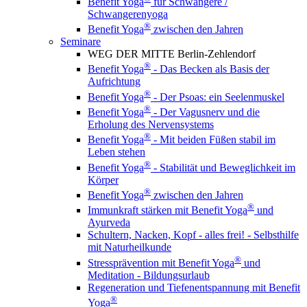
Benefit Yoga
für Schwangere /
Schwangerenyoga
®
Benefit Yoga
zwischen den Jahren
Seminare
WEG DER MITTE Berlin-Zehlendorf
®
Benefit Yoga
- Das Becken als Basis der
Aufrichtung
®
Benefit Yoga
- Der Psoas: ein Seelenmuskel
®
Benefit Yoga
- Der Vagusnerv und die
Erholung des Nervensystems
®
Benefit Yoga
- Mit beiden Füßen stabil im
Leben stehen
®
Benefit Yoga
- Stabilität und Beweglichkeit im
Körper
®
Benefit Yoga
zwischen den Jahren
®
Immunkraft stärken mit Benefit Yoga
und
Ayurveda
Schultern, Nacken, Kopf - alles frei! - Selbsthilfe
mit Naturheilkunde
®
Stressprävention mit Benefit Yoga
und
Meditation - Bildungsurlaub
Regeneration und Tiefenentspannung mit Benefit
®
Yoga