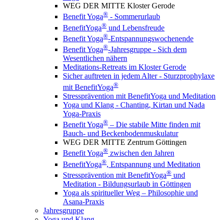
WEG DER MITTE Kloster Gerode
®
Benefit Yoga
- Sommerurlaub
®
BenefitYoga
und Lebensfreude
®
Benefit Yoga
-Entspannungswochenende
®
Benefit Yoga
-Jahresgruppe - Sich dem
Wesentlichen nähern
Meditations-Retreats im Kloster Gerode
Sicher auftreten in jedem Alter - Sturzprophylaxe
®
mit BenefitYoga
Stressprävention mit BenefitYoga und Meditation
Yoga und Klang - Chanting, Kirtan und Nada
Yoga-Praxis
®
Benefit Yoga
– Die stabile Mitte finden mit
Bauch- und Beckenbodenmuskulatur
WEG DER MITTE Zentrum Göttingen
®
Benefit Yoga
zwischen den Jahren
®
BenefitYoga
, Entspannung und Meditation
®
Stressprävention mit BenefitYoga
und
Meditation - Bildungsurlaub in Göttingen
Yoga als spiritueller Weg – Philosophie und
Asana-Praxis
Jahresgruppe
Yoga und Klang