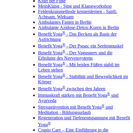
Kraft der Füße
MeinKlang - Sing und Klangworkshop
Feldenkraismethode kennenlernen - Sanft.
Achtsam. Wirksam
Ambulantes Fasten in Berlin
Ambulante Azidose-Detox-Kuren in Berlin
®
Benefit Yoga
- Das Becken als Basis der
Aufrichtung
®
Benefit Yoga
- Der Psoas: ein Seelenmuskel
®
Benefit Yoga
- Der Vagusnerv und die
Erholung des Nervensystems
®
Benefit Yoga
- Mit beiden Füßen stabil im
Leben stehen
®
Benefit Yoga
- Stabilität und Beweglichkeit im
Körper
®
Benefit Yoga
zwischen den Jahren
®
Immunkraft stärken mit Benefit Yoga
und
Ayurveda
®
Stressprävention mit Benefit Yoga
und
Meditation - Bildungsurlaub
Regeneration und Tiefenentspannung mit Benefit
®
Yoga
Cranio Care – Eine Einführung in die