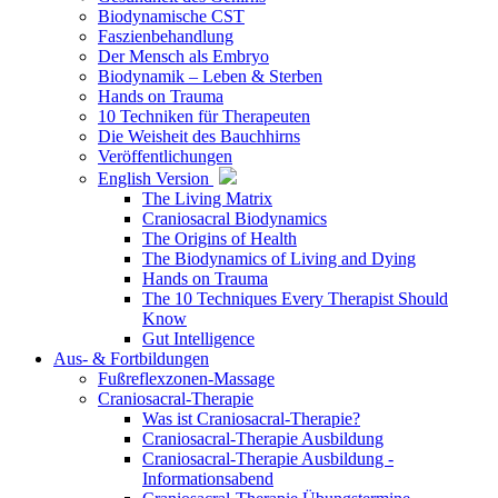
Biodynamische CST
Faszienbehandlung
Der Mensch als Embryo
Biodynamik – Leben & Sterben
Hands on Trauma
10 Techniken für Therapeuten
Die Weisheit des Bauchhirns
Veröffentlichungen
English Version
The Living Matrix
Craniosacral Biodynamics
The Origins of Health
The Biodynamics of Living and Dying
Hands on Trauma
The 10 Techniques Every Therapist Should
Know
Gut Intelligence
Aus- & Fortbildungen
Fußreflexzonen-Massage
Craniosacral-Therapie
Was ist Craniosacral-Therapie?
Craniosacral-Therapie Ausbildung
Craniosacral-Therapie Ausbildung -
Informationsabend