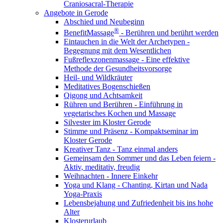
Craniosacral-Therapie
Angebote in Gerode
Abschied und Neubeginn
®
BenefitMassage
- Berühren und berührt werden
Eintauchen in die Welt der Archetypen -
Begegnung mit dem Wesentlichen
Fußreflexzonenmassage - Eine effektive
Methode der Gesundheitsvorsorge
Heil- und Wildkräuter
Meditatives Bogenschießen
Qigong und Achtsamkeit
Rühren und Berühren - Einführung in
vegetarisches Kochen und Massage
Silvester im Kloster Gerode
Stimme und Präsenz - Kompaktseminar im
Kloster Gerode
Kreativer Tanz - Tanz einmal anders
Gemeinsam den Sommer und das Leben feiern -
Aktiv, meditativ, freudig
Weihnachten - Innere Einkehr
Yoga und Klang - Chanting, Kirtan und Nada
Yoga-Praxis
Lebensbejahung und Zufriedenheit bis ins hohe
Alter
Klosterurlaub