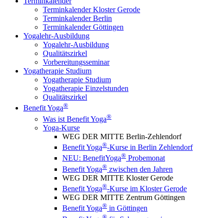
Terminkalender
Terminkalender Kloster Gerode
Terminkalender Berlin
Terminkalender Göttingen
Yogalehr-Ausbildung
Yogalehr-Ausbildung
Qualitätszirkel
Vorbereitungsseminar
Yogatherapie Studium
Yogatherapie Studium
Yogatherapie Einzelstunden
Qualitätszirkel
®
Benefit Yoga
®
Was ist Benefit Yoga
Yoga-Kurse
WEG DER MITTE Berlin-Zehlendorf
®
Benefit Yoga
-Kurse in Berlin Zehlendorf
®
NEU: BenefitYoga
Probemonat
®
Benefit Yoga
zwischen den Jahren
WEG DER MITTE Kloster Gerode
®
Benefit Yoga
-Kurse im Kloster Gerode
WEG DER MITTE Zentrum Göttingen
®
Benefit Yoga
in Göttingen
®