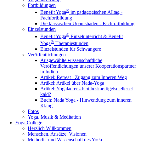
Fortbildungen
®
Benefit Yoga
im pädagogischen Alltag -
Fachfortbildung
Die klassischen Upanishaden - Fachfortbildung
Einzelstunden
®
Benefit Yoga
Einzelunterricht & Benefit
®
Yoga
-Therapiestunden
Einzelstunden für Schwangere
Veröffentlichungen
Ausgewählte wissenschaftliche
Veröffentlichungen unserer Kooperationspartner
in Indien
Artikel: Retreat - Zugang zum Inneren Weg
Artikel: Artikel über Nada-Yoga
Artikel: Yogalaerer - blot beskaeftigelse eller et
kald?
Buch: Nada Yoga - Hinwendung zum inneren
Klang
Fotos
Yoga, Musik & Meditation
Yoga College
Herzlich Willkommen
Menschen, Ansätze, Visionen
Methodik und Wissenschaft des Yoga