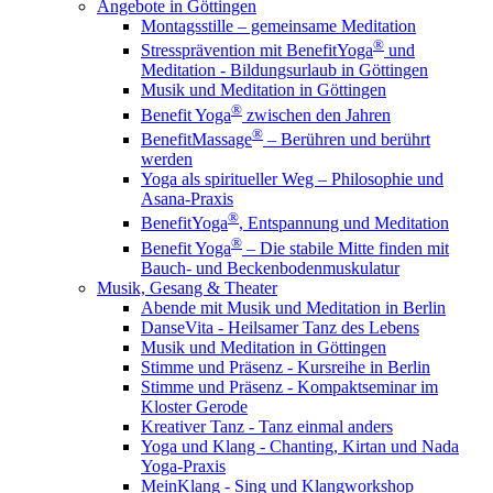
Angebote in Göttingen
Montagsstille – gemeinsame Meditation
®
Stressprävention mit BenefitYoga
und
Meditation - Bildungsurlaub in Göttingen
Musik und Meditation in Göttingen
®
Benefit Yoga
zwischen den Jahren
®
BenefitMassage
– Berühren und berührt
werden
Yoga als spiritueller Weg – Philosophie und
Asana-Praxis
®
BenefitYoga
, Entspannung und Meditation
®
Benefit Yoga
– Die stabile Mitte finden mit
Bauch- und Beckenbodenmuskulatur
Musik, Gesang & Theater
Abende mit Musik und Meditation in Berlin
DanseVita - Heilsamer Tanz des Lebens
Musik und Meditation in Göttingen
Stimme und Präsenz - Kursreihe in Berlin
Stimme und Präsenz - Kompaktseminar im
Kloster Gerode
Kreativer Tanz - Tanz einmal anders
Yoga und Klang - Chanting, Kirtan und Nada
Yoga-Praxis
MeinKlang - Sing und Klangworkshop