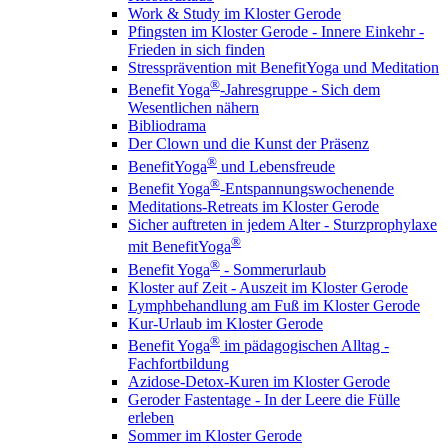
Work & Study im Kloster Gerode
Pfingsten im Kloster Gerode - Innere Einkehr -
Frieden in sich finden
Stressprävention mit BenefitYoga und Meditation
®
Benefit Yoga
-Jahresgruppe - Sich dem
Wesentlichen nähern
Bibliodrama
Der Clown und die Kunst der Präsenz
®
BenefitYoga
und Lebensfreude
®
Benefit Yoga
-Entspannungswochenende
Meditations-Retreats im Kloster Gerode
Sicher auftreten in jedem Alter - Sturzprophylaxe
®
mit BenefitYoga
®
Benefit Yoga
- Sommerurlaub
Kloster auf Zeit - Auszeit im Kloster Gerode
Lymphbehandlung am Fuß im Kloster Gerode
Kur-Urlaub im Kloster Gerode
®
Benefit Yoga
im pädagogischen Alltag -
Fachfortbildung
Azidose-Detox-Kuren im Kloster Gerode
Geroder Fastentage - In der Leere die Fülle
erleben
Sommer im Kloster Gerode