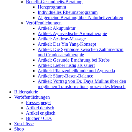
Benefit-Gesundheits-Beratung
Herzprogramm
Individuelles Rheumaprogramm
Allgemeine Beratung über Naturheilverfahren
Veröffentlichungen
Artikel: Akupunktur
Artikel: Ayurvedische Aromatherapie
Artikel: Azidose-Massage
Artikel: Das Yin Yang-Konzept
Artikel: Die Symbiose zwischen Zahnmedizin
und Craniosacraltherapie
Artikel: Gesunde Ernährung bei Krebs
Artikel: Lieber lustig als sauer!
Artikel: Pflanzenheilkunde und Ayurveda
Artikel: Säure-Basen-Balance
Artikel: Vortrag von Dr. Daya Mullins über den
möglichen Transformationsprozess des Mensch
Bildergalerie
Veröffentlichungen
Pressespiegel
Artikel deutsch
Artikel englisch
Bücher / CDs
Zuschüsse
Shop