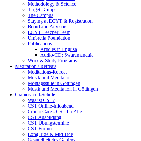
Methodology & Science
Target Groups
The Campus
Staying at ECYT & Registration
Board and Advisors
ECYT Teacher Team
Umbrella Foundation
Publications
Articles in English
Audio-CD: Swaramandala
Work & Study Programs
Meditation / Retreats
Meditations-Retreat
Musik und Meditation
Montagsstille in Göttingen
Musik und Meditation in Göttingen
Craniosacral-Schule
Was ist CST?
CST Online-Infoabend
Cranio Care - CST für Alle
CST Ausbildung
CST Übungstermine
CST Forum
Long Tide & Mid Tide
Gesundheit des Gehirns