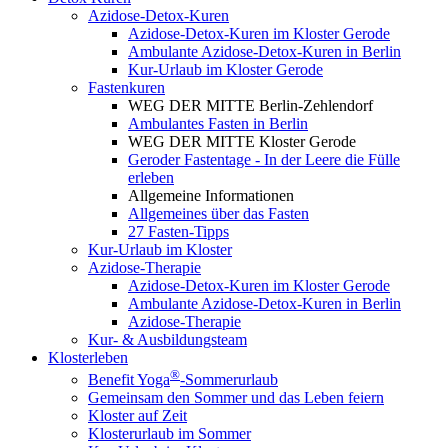
Azidose-Detox-Kuren
Azidose-Detox-Kuren im Kloster Gerode
Ambulante Azidose-Detox-Kuren in Berlin
Kur-Urlaub im Kloster Gerode
Fastenkuren
WEG DER MITTE Berlin-Zehlendorf
Ambulantes Fasten in Berlin
WEG DER MITTE Kloster Gerode
Geroder Fastentage - In der Leere die Fülle
erleben
Allgemeine Informationen
Allgemeines über das Fasten
27 Fasten-Tipps
Kur-Urlaub im Kloster
Azidose-Therapie
Azidose-Detox-Kuren im Kloster Gerode
Ambulante Azidose-Detox-Kuren in Berlin
Azidose-Therapie
Kur- & Ausbildungsteam
Klosterleben
®
Benefit Yoga
-Sommerurlaub
Gemeinsam den Sommer und das Leben feiern
Kloster auf Zeit
Klosterurlaub im Sommer