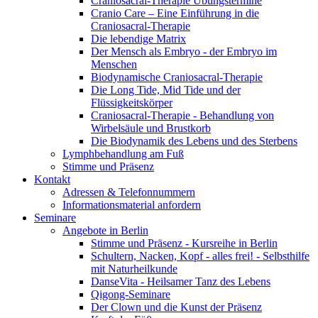
Craniosacral-Therapie Übungstermine
Cranio Care – Eine Einführung in die
Craniosacral-Therapie
Die lebendige Matrix
Der Mensch als Embryo - der Embryo im
Menschen
Biodynamische Craniosacral-Therapie
Die Long Tide, Mid Tide und der
Flüssigkeitskörper
Craniosacral-Therapie - Behandlung von
Wirbelsäule und Brustkorb
Die Biodynamik des Lebens und des Sterbens
Lymphbehandlung am Fuß
Stimme und Präsenz
Kontakt
Adressen & Telefonnummern
Informationsmaterial anfordern
Seminare
Angebote in Berlin
Stimme und Präsenz - Kursreihe in Berlin
Schultern, Nacken, Kopf - alles frei! - Selbsthilfe
mit Naturheilkunde
DanseVita - Heilsamer Tanz des Lebens
Qigong-Seminare
Der Clown und die Kunst der Präsenz