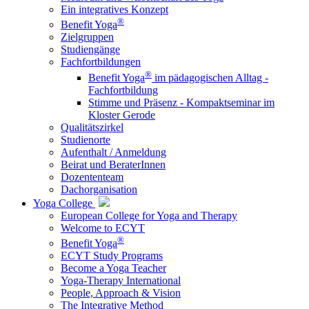
Ein integratives Konzept
®
Benefit Yoga
Zielgruppen
Studiengänge
Fachfortbildungen
®
Benefit Yoga
im pädagogischen Alltag -
Fachfortbildung
Stimme und Präsenz - Kompaktseminar im
Kloster Gerode
Qualitätszirkel
Studienorte
Aufenthalt / Anmeldung
Beirat und BeraterInnen
Dozententeam
Dachorganisation
Yoga College
European College for Yoga and Therapy
Welcome to ECYT
®
Benefit Yoga
ECYT Study Programs
Become a Yoga Teacher
Yoga-Therapy International
People, Approach & Vision
The Integrative Method