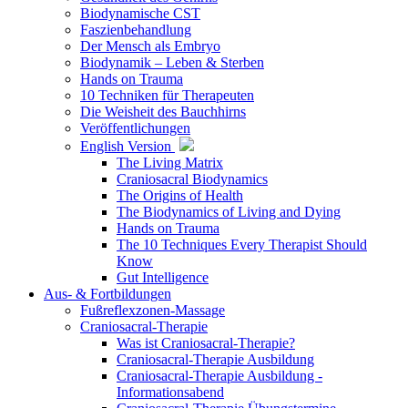
Biodynamische CST
Faszienbehandlung
Der Mensch als Embryo
Biodynamik – Leben & Sterben
Hands on Trauma
10 Techniken für Therapeuten
Die Weisheit des Bauchhirns
Veröffentlichungen
English Version
The Living Matrix
Craniosacral Biodynamics
The Origins of Health
The Biodynamics of Living and Dying
Hands on Trauma
The 10 Techniques Every Therapist Should
Know
Gut Intelligence
Aus- & Fortbildungen
Fußreflexzonen-Massage
Craniosacral-Therapie
Was ist Craniosacral-Therapie?
Craniosacral-Therapie Ausbildung
Craniosacral-Therapie Ausbildung -
Informationsabend