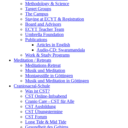
Methodology & Science
Target Groups
The Campus
Staying at ECYT & Registration
Board and Advisors
ECYT Teacher Team
Umbrella Foundation
Publications
Articles in English
Audio-CD: Swaramandala
Work & Study Programs
Meditation / Retreats
Meditations-Retreat
Musik und Meditation
Montagsstille in Göttingen
Musik und Meditation in Göttingen
Craniosacral-Schule
Was ist CST?
CST Online-Infoabend
Cranio Care - CST für Alle
CST Ausbildung
CST Übungstermine
CST Forum
Long Tide & Mid Tide
Gesundheit des Gehirns