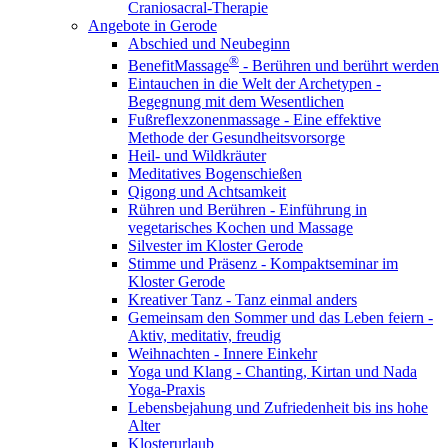
Craniosacral-Therapie
Angebote in Gerode
Abschied und Neubeginn
®
BenefitMassage
- Berühren und berührt werden
Eintauchen in die Welt der Archetypen -
Begegnung mit dem Wesentlichen
Fußreflexzonenmassage - Eine effektive
Methode der Gesundheitsvorsorge
Heil- und Wildkräuter
Meditatives Bogenschießen
Qigong und Achtsamkeit
Rühren und Berühren - Einführung in
vegetarisches Kochen und Massage
Silvester im Kloster Gerode
Stimme und Präsenz - Kompaktseminar im
Kloster Gerode
Kreativer Tanz - Tanz einmal anders
Gemeinsam den Sommer und das Leben feiern -
Aktiv, meditativ, freudig
Weihnachten - Innere Einkehr
Yoga und Klang - Chanting, Kirtan und Nada
Yoga-Praxis
Lebensbejahung und Zufriedenheit bis ins hohe
Alter
Klosterurlaub