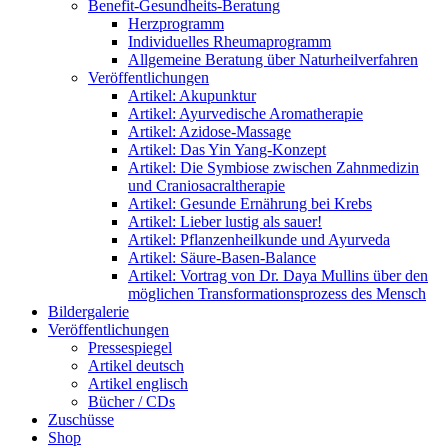
Benefit-Gesundheits-Beratung
Herzprogramm
Individuelles Rheumaprogramm
Allgemeine Beratung über Naturheilverfahren
Veröffentlichungen
Artikel: Akupunktur
Artikel: Ayurvedische Aromatherapie
Artikel: Azidose-Massage
Artikel: Das Yin Yang-Konzept
Artikel: Die Symbiose zwischen Zahnmedizin
und Craniosacraltherapie
Artikel: Gesunde Ernährung bei Krebs
Artikel: Lieber lustig als sauer!
Artikel: Pflanzenheilkunde und Ayurveda
Artikel: Säure-Basen-Balance
Artikel: Vortrag von Dr. Daya Mullins über den
möglichen Transformationsprozess des Mensch
Bildergalerie
Veröffentlichungen
Pressespiegel
Artikel deutsch
Artikel englisch
Bücher / CDs
Zuschüsse
Shop