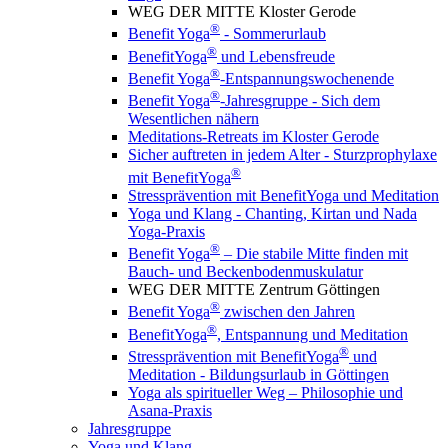
WEG DER MITTE Kloster Gerode
®
Benefit Yoga
- Sommerurlaub
®
BenefitYoga
und Lebensfreude
®
Benefit Yoga
-Entspannungswochenende
®
Benefit Yoga
-Jahresgruppe - Sich dem
Wesentlichen nähern
Meditations-Retreats im Kloster Gerode
Sicher auftreten in jedem Alter - Sturzprophylaxe
®
mit BenefitYoga
Stressprävention mit BenefitYoga und Meditation
Yoga und Klang - Chanting, Kirtan und Nada
Yoga-Praxis
®
Benefit Yoga
– Die stabile Mitte finden mit
Bauch- und Beckenbodenmuskulatur
WEG DER MITTE Zentrum Göttingen
®
Benefit Yoga
zwischen den Jahren
®
BenefitYoga
, Entspannung und Meditation
®
Stressprävention mit BenefitYoga
und
Meditation - Bildungsurlaub in Göttingen
Yoga als spiritueller Weg – Philosophie und
Asana-Praxis
Jahresgruppe
Yoga und Klang