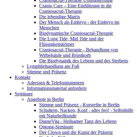
Craniosacral-Therapie Übungstermine
Cranio Care – Eine Einführung in die
Craniosacral-Therapie
Die lebendige Matrix
Der Mensch als Embryo - der Embryo im
Menschen
Biodynamische Craniosacral-Therapie
Die Long Tide, Mid Tide und der
Flüssigkeitskörper
Craniosacral-Therapie - Behandlung von
Wirbelsäule und Brustkorb
Die Biodynamik des Lebens und des Sterbens
Lymphbehandlung am Fuß
Stimme und Präsenz
Kontakt
Adressen & Telefonnummern
Informationsmaterial anfordern
Seminare
Angebote in Berlin
Stimme und Präsenz - Kursreihe in Berlin
Schultern, Nacken, Kopf - alles frei! - Selbsthilfe
mit Naturheilkunde
DanseVita - Heilsamer Tanz des Lebens
Qigong-Seminare
Der Clown und die Kunst der Präsenz