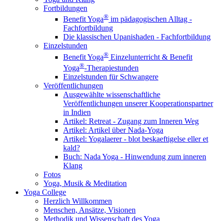
Fortbildungen
®
Benefit Yoga
im pädagogischen Alltag -
Fachfortbildung
Die klassischen Upanishaden - Fachfortbildung
Einzelstunden
®
Benefit Yoga
Einzelunterricht & Benefit
®
Yoga
-Therapiestunden
Einzelstunden für Schwangere
Veröffentlichungen
Ausgewählte wissenschaftliche
Veröffentlichungen unserer Kooperationspartner
in Indien
Artikel: Retreat - Zugang zum Inneren Weg
Artikel: Artikel über Nada-Yoga
Artikel: Yogalaerer - blot beskaeftigelse eller et
kald?
Buch: Nada Yoga - Hinwendung zum inneren
Klang
Fotos
Yoga, Musik & Meditation
Yoga College
Herzlich Willkommen
Menschen, Ansätze, Visionen
Methodik und Wissenschaft des Yoga