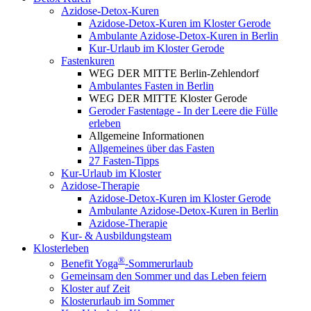
Azidose-Detox-Kuren
Azidose-Detox-Kuren im Kloster Gerode
Ambulante Azidose-Detox-Kuren in Berlin
Kur-Urlaub im Kloster Gerode
Fastenkuren
WEG DER MITTE Berlin-Zehlendorf
Ambulantes Fasten in Berlin
WEG DER MITTE Kloster Gerode
Geroder Fastentage - In der Leere die Fülle
erleben
Allgemeine Informationen
Allgemeines über das Fasten
27 Fasten-Tipps
Kur-Urlaub im Kloster
Azidose-Therapie
Azidose-Detox-Kuren im Kloster Gerode
Ambulante Azidose-Detox-Kuren in Berlin
Azidose-Therapie
Kur- & Ausbildungsteam
Klosterleben
®
Benefit Yoga
-Sommerurlaub
Gemeinsam den Sommer und das Leben feiern
Kloster auf Zeit
Klosterurlaub im Sommer