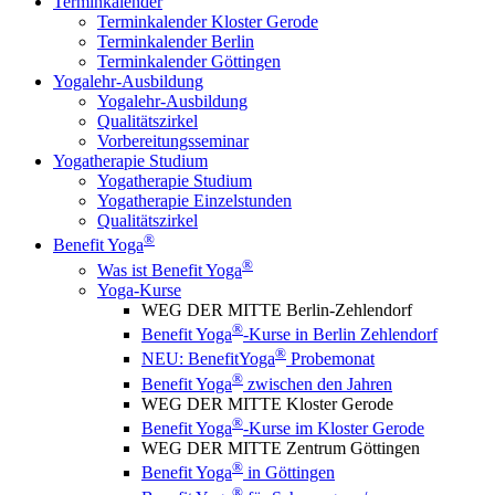
Terminkalender
Terminkalender Kloster Gerode
Terminkalender Berlin
Terminkalender Göttingen
Yogalehr-Ausbildung
Yogalehr-Ausbildung
Qualitätszirkel
Vorbereitungsseminar
Yogatherapie Studium
Yogatherapie Studium
Yogatherapie Einzelstunden
Qualitätszirkel
®
Benefit Yoga
®
Was ist Benefit Yoga
Yoga-Kurse
WEG DER MITTE Berlin-Zehlendorf
®
Benefit Yoga
-Kurse in Berlin Zehlendorf
®
NEU: BenefitYoga
Probemonat
®
Benefit Yoga
zwischen den Jahren
WEG DER MITTE Kloster Gerode
®
Benefit Yoga
-Kurse im Kloster Gerode
WEG DER MITTE Zentrum Göttingen
®
Benefit Yoga
in Göttingen
®