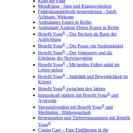
Kraft der Füße
MeinKlang - Sing und Klangworkshop
Feldenkraismethode kennenlernen - Sanft.
Achtsam. Wirksam
Ambulantes Fasten in Berlin
Ambulante Azidose-Detox-Kuren in Berlin
®
Benefit Yoga
- Das Becken als Basis der
Aufrichtung
®
Benefit Yoga
- Der Psoas: ein Seelenmuskel
®
Benefit Yoga
- Der Vagusnerv und die
Erholung des Nervensystems
®
Benefit Yoga
- Mit beiden Füßen stabil im
Leben stehen
®
Benefit Yoga
- Stabilität und Beweglichkeit im
Körper
®
Benefit Yoga
zwischen den Jahren
®
Immunkraft stärken mit Benefit Yoga
und
Ayurveda
®
Stressprävention mit Benefit Yoga
und
Meditation - Bildungsurlaub
Regeneration und Tiefenentspannung mit Benefit
®
Yoga
Cranio Care – Eine Einführung in die