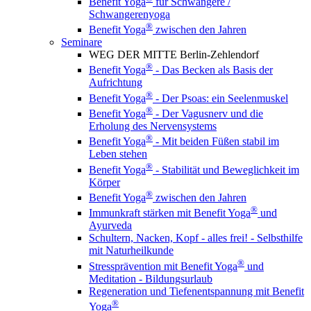
Benefit Yoga
für Schwangere /
Schwangerenyoga
®
Benefit Yoga
zwischen den Jahren
Seminare
WEG DER MITTE Berlin-Zehlendorf
®
Benefit Yoga
- Das Becken als Basis der
Aufrichtung
®
Benefit Yoga
- Der Psoas: ein Seelenmuskel
®
Benefit Yoga
- Der Vagusnerv und die
Erholung des Nervensystems
®
Benefit Yoga
- Mit beiden Füßen stabil im
Leben stehen
®
Benefit Yoga
- Stabilität und Beweglichkeit im
Körper
®
Benefit Yoga
zwischen den Jahren
®
Immunkraft stärken mit Benefit Yoga
und
Ayurveda
Schultern, Nacken, Kopf - alles frei! - Selbsthilfe
mit Naturheilkunde
®
Stressprävention mit Benefit Yoga
und
Meditation - Bildungsurlaub
Regeneration und Tiefenentspannung mit Benefit
®
Yoga