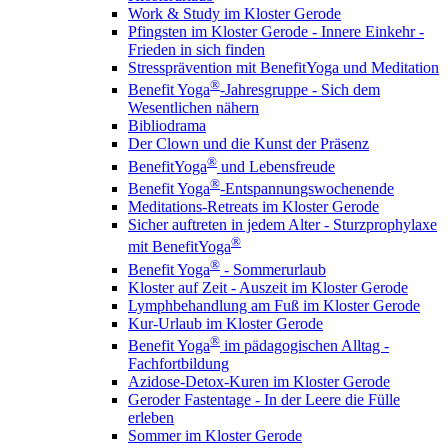
Work & Study im Kloster Gerode
Pfingsten im Kloster Gerode - Innere Einkehr -
Frieden in sich finden
Stressprävention mit BenefitYoga und Meditation
®
Benefit Yoga
-Jahresgruppe - Sich dem
Wesentlichen nähern
Bibliodrama
Der Clown und die Kunst der Präsenz
®
BenefitYoga
und Lebensfreude
®
Benefit Yoga
-Entspannungswochenende
Meditations-Retreats im Kloster Gerode
Sicher auftreten in jedem Alter - Sturzprophylaxe
®
mit BenefitYoga
®
Benefit Yoga
- Sommerurlaub
Kloster auf Zeit - Auszeit im Kloster Gerode
Lymphbehandlung am Fuß im Kloster Gerode
Kur-Urlaub im Kloster Gerode
®
Benefit Yoga
im pädagogischen Alltag -
Fachfortbildung
Azidose-Detox-Kuren im Kloster Gerode
Geroder Fastentage - In der Leere die Fülle
erleben
Sommer im Kloster Gerode