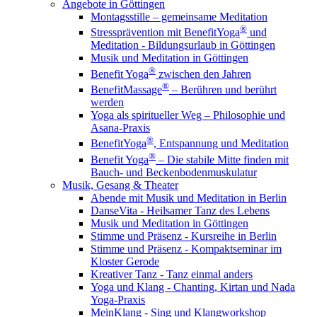
Angebote in Göttingen
Montagsstille – gemeinsame Meditation
®
Stressprävention mit BenefitYoga
und
Meditation - Bildungsurlaub in Göttingen
Musik und Meditation in Göttingen
®
Benefit Yoga
zwischen den Jahren
®
BenefitMassage
– Berühren und berührt
werden
Yoga als spiritueller Weg – Philosophie und
Asana-Praxis
®
BenefitYoga
, Entspannung und Meditation
®
Benefit Yoga
– Die stabile Mitte finden mit
Bauch- und Beckenbodenmuskulatur
Musik, Gesang & Theater
Abende mit Musik und Meditation in Berlin
DanseVita - Heilsamer Tanz des Lebens
Musik und Meditation in Göttingen
Stimme und Präsenz - Kursreihe in Berlin
Stimme und Präsenz - Kompaktseminar im
Kloster Gerode
Kreativer Tanz - Tanz einmal anders
Yoga und Klang - Chanting, Kirtan und Nada
Yoga-Praxis
MeinKlang - Sing und Klangworkshop