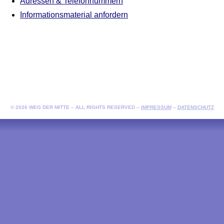
Adressen & Telefonnummern
Informationsmaterial anfordern
© 2026 WEG DER MITTE – ALL RIGHTS RESERVED –
IMPRESSUM
–
DATENSCHUTZ