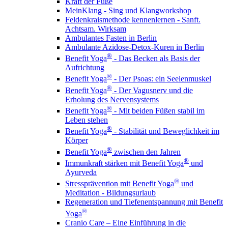
Kraft der Füße
MeinKlang - Sing und Klangworkshop
Feldenkraismethode kennenlernen - Sanft.
Achtsam. Wirksam
Ambulantes Fasten in Berlin
Ambulante Azidose-Detox-Kuren in Berlin
®
Benefit Yoga
- Das Becken als Basis der
Aufrichtung
®
Benefit Yoga
- Der Psoas: ein Seelenmuskel
®
Benefit Yoga
- Der Vagusnerv und die
Erholung des Nervensystems
®
Benefit Yoga
- Mit beiden Füßen stabil im
Leben stehen
®
Benefit Yoga
- Stabilität und Beweglichkeit im
Körper
®
Benefit Yoga
zwischen den Jahren
®
Immunkraft stärken mit Benefit Yoga
und
Ayurveda
®
Stressprävention mit Benefit Yoga
und
Meditation - Bildungsurlaub
Regeneration und Tiefenentspannung mit Benefit
®
Yoga
Cranio Care – Eine Einführung in die