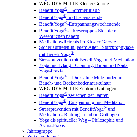
WEG DER MITTE Kloster Gerode
®
Benefit Yoga
- Sommerurlaub
®
BenefitYoga
und Lebensfreude
®
Benefit Yoga
-Entspannungswochenende
®
Benefit Yoga
-Jahresgruppe - Sich dem
Wesentlichen nähern
Meditations-Retreats im Kloster Gerode
Sicher auftreten in jedem Alter - Sturzprophylaxe
®
mit BenefitYoga
Stressprävention mit BenefitYoga und Meditation
Yoga und Klang - Chanting, Kirtan und Nada
Yoga-Praxis
®
Benefit Yoga
– Die stabile Mitte finden mit
Bauch- und Beckenbodenmuskulatur
WEG DER MITTE Zentrum Göttingen
®
Benefit Yoga
zwischen den Jahren
®
BenefitYoga
, Entspannung und Meditation
®
Stressprävention mit BenefitYoga
und
Meditation - Bildungsurlaub in Göttingen
Yoga als spiritueller Weg – Philosophie und
Asana-Praxis
Jahresgruppe
Yoga und Klang