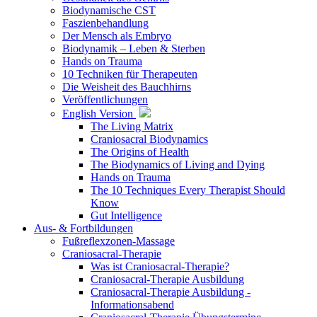
Biodynamische CST
Faszienbehandlung
Der Mensch als Embryo
Biodynamik – Leben & Sterben
Hands on Trauma
10 Techniken für Therapeuten
Die Weisheit des Bauchhirns
Veröffentlichungen
English Version
The Living Matrix
Craniosacral Biodynamics
The Origins of Health
The Biodynamics of Living and Dying
Hands on Trauma
The 10 Techniques Every Therapist Should
Know
Gut Intelligence
Aus- & Fortbildungen
Fußreflexzonen-Massage
Craniosacral-Therapie
Was ist Craniosacral-Therapie?
Craniosacral-Therapie Ausbildung
Craniosacral-Therapie Ausbildung -
Informationsabend