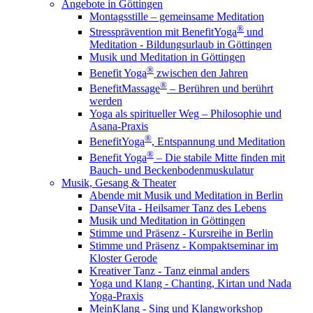
Angebote in Göttingen
Montagsstille – gemeinsame Meditation
®
Stressprävention mit BenefitYoga
und
Meditation - Bildungsurlaub in Göttingen
Musik und Meditation in Göttingen
®
Benefit Yoga
zwischen den Jahren
®
BenefitMassage
– Berühren und berührt
werden
Yoga als spiritueller Weg – Philosophie und
Asana-Praxis
®
BenefitYoga
, Entspannung und Meditation
®
Benefit Yoga
– Die stabile Mitte finden mit
Bauch- und Beckenbodenmuskulatur
Musik, Gesang & Theater
Abende mit Musik und Meditation in Berlin
DanseVita - Heilsamer Tanz des Lebens
Musik und Meditation in Göttingen
Stimme und Präsenz - Kursreihe in Berlin
Stimme und Präsenz - Kompaktseminar im
Kloster Gerode
Kreativer Tanz - Tanz einmal anders
Yoga und Klang - Chanting, Kirtan und Nada
Yoga-Praxis
MeinKlang - Sing und Klangworkshop