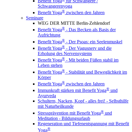
Benefit Yoga
für Schwangere /
Schwangerenyoga
®
Benefit Yoga
zwischen den Jahren
Seminare
WEG DER MITTE Berlin-Zehlendorf
®
Benefit Yoga
- Das Becken als Basis der
Aufrichtung
®
Benefit Yoga
- Der Psoas: ein Seelenmuskel
®
Benefit Yoga
- Der Vagusnerv und die
Erholung des Nervensystems
®
Benefit Yoga
- Mit beiden Füßen stabil im
Leben stehen
®
Benefit Yoga
- Stabilität und Beweglichkeit im
Körper
®
Benefit Yoga
zwischen den Jahren
®
Immunkraft stärken mit Benefit Yoga
und
Ayurveda
Schultern, Nacken, Kopf - alles frei! - Selbsthilfe
mit Naturheilkunde
®
Stressprävention mit Benefit Yoga
und
Meditation - Bildungsurlaub
Regeneration und Tiefenentspannung mit Benefit
®
Yoga