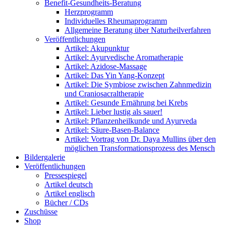
Benefit-Gesundheits-Beratung
Herzprogramm
Individuelles Rheumaprogramm
Allgemeine Beratung über Naturheilverfahren
Veröffentlichungen
Artikel: Akupunktur
Artikel: Ayurvedische Aromatherapie
Artikel: Azidose-Massage
Artikel: Das Yin Yang-Konzept
Artikel: Die Symbiose zwischen Zahnmedizin
und Craniosacraltherapie
Artikel: Gesunde Ernährung bei Krebs
Artikel: Lieber lustig als sauer!
Artikel: Pflanzenheilkunde und Ayurveda
Artikel: Säure-Basen-Balance
Artikel: Vortrag von Dr. Daya Mullins über den
möglichen Transformationsprozess des Mensch
Bildergalerie
Veröffentlichungen
Pressespiegel
Artikel deutsch
Artikel englisch
Bücher / CDs
Zuschüsse
Shop