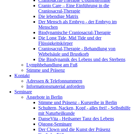
Craniosacral-Therapie Übungstermine
Cranio Care – Eine Einführung in die
Craniosacral-Therapie
Die lebendige Matrix
Der Mensch als Embryo - der Embryo im
Menschen
Biodynamische Craniosacral-Therapie
Die Long Tide, Mid Tide und der
Flüssigkeitskörper
Craniosacral-Therapie - Behandlung von
Wirbelsäule und Brustkorb
Die Biodynamik des Lebens und des Sterbens
Lymphbehandlung am Fuß
Stimme und Präsenz
Kontakt
Adressen & Telefonnummern
Informationsmaterial anfordern
Seminare
Angebote in Berlin
Stimme und Präsenz - Kursreihe in Berlin
Schultern, Nacken, Kopf - alles frei! - Selbsthilfe
mit Naturheilkunde
DanseVita - Heilsamer Tanz des Lebens
Qigong-Seminare
Der Clown und die Kunst der Präsenz