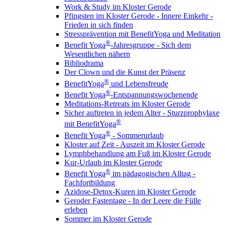
Work & Study im Kloster Gerode
Pfingsten im Kloster Gerode - Innere Einkehr -
Frieden in sich finden
Stressprävention mit BenefitYoga und Meditation
®
Benefit Yoga
-Jahresgruppe - Sich dem
Wesentlichen nähern
Bibliodrama
Der Clown und die Kunst der Präsenz
®
BenefitYoga
und Lebensfreude
®
Benefit Yoga
-Entspannungswochenende
Meditations-Retreats im Kloster Gerode
Sicher auftreten in jedem Alter - Sturzprophylaxe
®
mit BenefitYoga
®
Benefit Yoga
- Sommerurlaub
Kloster auf Zeit - Auszeit im Kloster Gerode
Lymphbehandlung am Fuß im Kloster Gerode
Kur-Urlaub im Kloster Gerode
®
Benefit Yoga
im pädagogischen Alltag -
Fachfortbildung
Azidose-Detox-Kuren im Kloster Gerode
Geroder Fastentage - In der Leere die Fülle
erleben
Sommer im Kloster Gerode