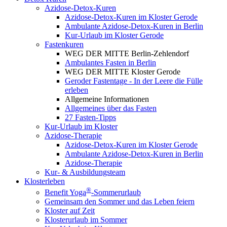
Azidose-Detox-Kuren
Azidose-Detox-Kuren im Kloster Gerode
Ambulante Azidose-Detox-Kuren in Berlin
Kur-Urlaub im Kloster Gerode
Fastenkuren
WEG DER MITTE Berlin-Zehlendorf
Ambulantes Fasten in Berlin
WEG DER MITTE Kloster Gerode
Geroder Fastentage - In der Leere die Fülle
erleben
Allgemeine Informationen
Allgemeines über das Fasten
27 Fasten-Tipps
Kur-Urlaub im Kloster
Azidose-Therapie
Azidose-Detox-Kuren im Kloster Gerode
Ambulante Azidose-Detox-Kuren in Berlin
Azidose-Therapie
Kur- & Ausbildungsteam
Klosterleben
®
Benefit Yoga
-Sommerurlaub
Gemeinsam den Sommer und das Leben feiern
Kloster auf Zeit
Klosterurlaub im Sommer