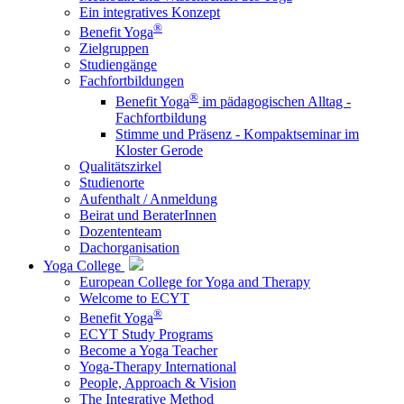
Ein integratives Konzept
®
Benefit Yoga
Zielgruppen
Studiengänge
Fachfortbildungen
®
Benefit Yoga
im pädagogischen Alltag -
Fachfortbildung
Stimme und Präsenz - Kompaktseminar im
Kloster Gerode
Qualitätszirkel
Studienorte
Aufenthalt / Anmeldung
Beirat und BeraterInnen
Dozententeam
Dachorganisation
Yoga College
European College for Yoga and Therapy
Welcome to ECYT
®
Benefit Yoga
ECYT Study Programs
Become a Yoga Teacher
Yoga-Therapy International
People, Approach & Vision
The Integrative Method