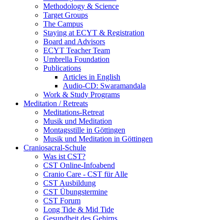
Methodology & Science
Target Groups
The Campus
Staying at ECYT & Registration
Board and Advisors
ECYT Teacher Team
Umbrella Foundation
Publications
Articles in English
Audio-CD: Swaramandala
Work & Study Programs
Meditation / Retreats
Meditations-Retreat
Musik und Meditation
Montagsstille in Göttingen
Musik und Meditation in Göttingen
Craniosacral-Schule
Was ist CST?
CST Online-Infoabend
Cranio Care - CST für Alle
CST Ausbildung
CST Übungstermine
CST Forum
Long Tide & Mid Tide
Gesundheit des Gehirns