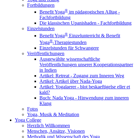
Fortbildungen
®
Benefit Yoga
im pädagogischen Alltag -
Fachfortbildung
Die klassischen Upanishaden - Fachfortbildung
Einzelstunden
®
Benefit Yoga
Einzelunterricht & Benefit
®
Yoga
-Therapiestunden
Einzelstunden für Schwangere
Veröffentlichungen
Ausgewählte wissenschaftliche
Veröffentlichungen unserer Kooperationspartner
in Indien
Artikel: Retreat - Zugang zum Inneren Weg
Artikel: Artikel über Nada-Yoga
Artikel: Yogalaerer - blot beskaeftigelse eller et
kald?
Buch: Nada Yoga - Hinwendung zum inneren
Klang
Fotos
Yoga, Musik & Meditation
Yoga College
Herzlich Willkommen
Menschen, Ansätze, Visionen
Methodik und Wissenschaft des Yoga