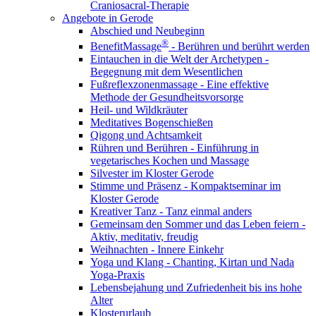
Craniosacral-Therapie
Angebote in Gerode
Abschied und Neubeginn
®
BenefitMassage
- Berühren und berührt werden
Eintauchen in die Welt der Archetypen -
Begegnung mit dem Wesentlichen
Fußreflexzonenmassage - Eine effektive
Methode der Gesundheitsvorsorge
Heil- und Wildkräuter
Meditatives Bogenschießen
Qigong und Achtsamkeit
Rühren und Berühren - Einführung in
vegetarisches Kochen und Massage
Silvester im Kloster Gerode
Stimme und Präsenz - Kompaktseminar im
Kloster Gerode
Kreativer Tanz - Tanz einmal anders
Gemeinsam den Sommer und das Leben feiern -
Aktiv, meditativ, freudig
Weihnachten - Innere Einkehr
Yoga und Klang - Chanting, Kirtan und Nada
Yoga-Praxis
Lebensbejahung und Zufriedenheit bis ins hohe
Alter
Klosterurlaub