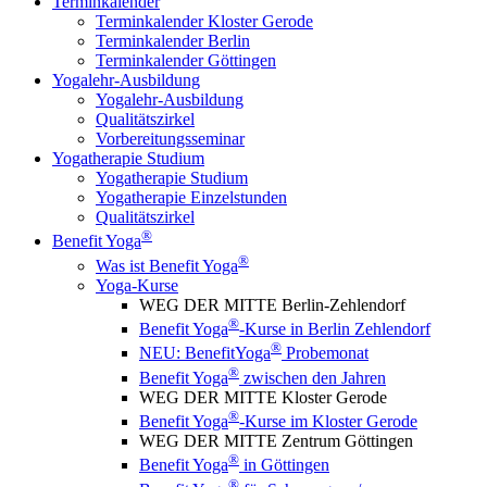
Terminkalender
Terminkalender Kloster Gerode
Terminkalender Berlin
Terminkalender Göttingen
Yogalehr-Ausbildung
Yogalehr-Ausbildung
Qualitätszirkel
Vorbereitungsseminar
Yogatherapie Studium
Yogatherapie Studium
Yogatherapie Einzelstunden
Qualitätszirkel
®
Benefit Yoga
®
Was ist Benefit Yoga
Yoga-Kurse
WEG DER MITTE Berlin-Zehlendorf
®
Benefit Yoga
-Kurse in Berlin Zehlendorf
®
NEU: BenefitYoga
Probemonat
®
Benefit Yoga
zwischen den Jahren
WEG DER MITTE Kloster Gerode
®
Benefit Yoga
-Kurse im Kloster Gerode
WEG DER MITTE Zentrum Göttingen
®
Benefit Yoga
in Göttingen
®