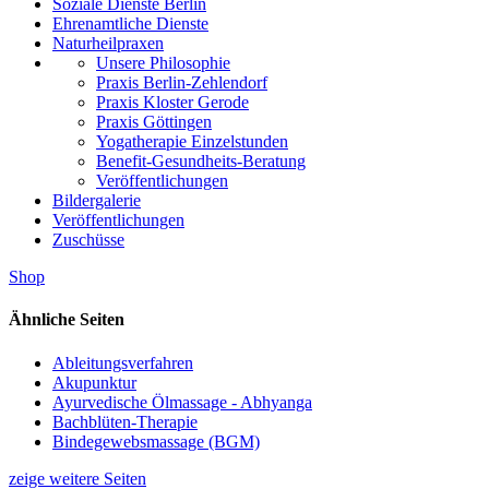
Soziale Dienste Berlin
Ehrenamtliche Dienste
Naturheilpraxen
Unsere Philosophie
Praxis Berlin-Zehlendorf
Praxis Kloster Gerode
Praxis Göttingen
Yogatherapie Einzelstunden
Benefit-Gesundheits-Beratung
Veröffentlichungen
Bildergalerie
Veröffentlichungen
Zuschüsse
Shop
Ähnliche Seiten
Ableitungsverfahren
Akupunktur
Ayurvedische Ölmassage - Abhyanga
Bachblüten-Therapie
Bindegewebsmassage (BGM)
zeige weitere Seiten