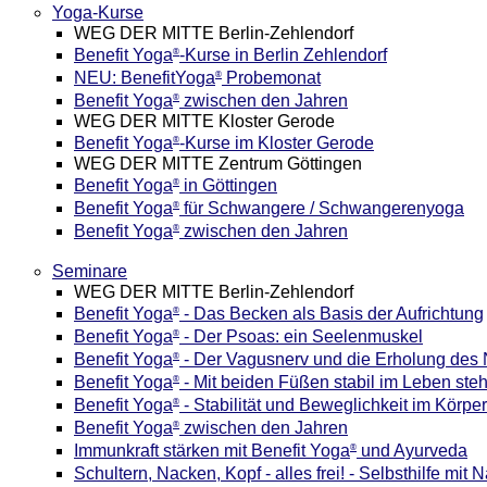
Yoga-Kurse
WEG DER MITTE Berlin-Zehlendorf
Benefit Yoga
-Kurse in Berlin Zehlendorf
®
NEU: BenefitYoga
Probemonat
®
Benefit Yoga
zwischen den Jahren
®
WEG DER MITTE Kloster Gerode
Benefit Yoga
-Kurse im Kloster Gerode
®
WEG DER MITTE Zentrum Göttingen
Benefit Yoga
in Göttingen
®
Benefit Yoga
für Schwangere / Schwangerenyoga
®
Benefit Yoga
zwischen den Jahren
®
Seminare
WEG DER MITTE Berlin-Zehlendorf
Benefit Yoga
- Das Becken als Basis der Aufrichtung
®
Benefit Yoga
- Der Psoas: ein Seelenmuskel
®
Benefit Yoga
- Der Vagusnerv und die Erholung des
®
Benefit Yoga
- Mit beiden Füßen stabil im Leben ste
®
Benefit Yoga
- Stabilität und Beweglichkeit im Körper
®
Benefit Yoga
zwischen den Jahren
®
Immunkraft stärken mit Benefit Yoga
und Ayurveda
®
Schultern, Nacken, Kopf - alles frei! - Selbsthilfe mit 