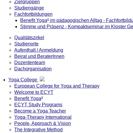
Zielgruppen
Studiengänge
Fachfortbildungen
Benefit Yoga
im pädagogischen Alltag - Fachfortbild
®
Stimme und Präsenz - Kompaktseminar im Kloster G
Qualitätszirkel
Studienorte
Aufenthalt / Anmeldung
Beirat und BeraterInnen
Dozententeam
Dachorganisation
Yoga College
European College for Yoga and Therapy
Welcome to ECYT
Benefit Yoga
®
ECYT Study Programs
Become a Yoga Teacher
Yoga-Therapy International
People, Approach & Vision
The Integrative Method