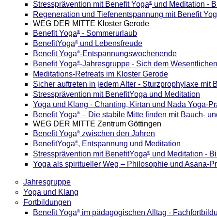
Stressprävention mit Benefit Yoga
und Meditation - B
®
Regeneration und Tiefenentspannung mit Benefit Yo
WEG DER MITTE Kloster Gerode
Benefit Yoga
- Sommerurlaub
®
BenefitYoga
und Lebensfreude
®
Benefit Yoga
-Entspannungswochenende
®
Benefit Yoga
-Jahresgruppe - Sich dem Wesentliche
®
Meditations-Retreats im Kloster Gerode
Sicher auftreten in jedem Alter - Sturzprophylaxe mit
Stressprävention mit BenefitYoga und Meditation
Yoga und Klang - Chanting, Kirtan und Nada Yoga-Pr
Benefit Yoga
– Die stabile Mitte finden mit Bauch-
®
WEG DER MITTE Zentrum Göttingen
Benefit Yoga
zwischen den Jahren
®
BenefitYoga
, Entspannung und Meditation
®
Stressprävention mit BenefitYoga
und Meditation - B
®
Yoga als spiritueller Weg – Philosophie und Asana-Pr
Jahresgruppe
Yoga und Klang
Fortbildungen
Benefit Yoga
im pädagogischen Alltag - Fachfortbild
®