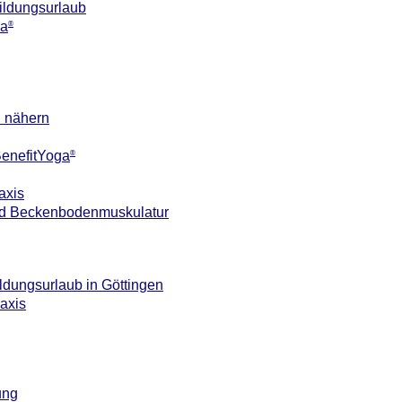
ildungsurlaub
ga
®
n nähern
 BenefitYoga
®
axis
 und Beckenbodenmuskulatur
ildungsurlaub in Göttingen
axis
ung