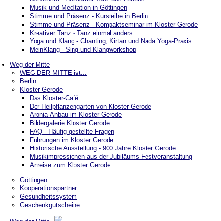
Musik und Meditation in Göttingen
Stimme und Präsenz - Kursreihe in Berlin
Stimme und Präsenz - Kompaktseminar im Kloster Gerode
Kreativer Tanz - Tanz einmal anders
Yoga und Klang - Chanting, Kirtan und Nada Yoga-Praxis
MeinKlang - Sing und Klangworkshop
Weg der Mitte
WEG DER MITTE ist...
Berlin
Kloster Gerode
Das Kloster-Café
Der Heilpflanzengarten von Kloster Gerode
Aronia-Anbau im Kloster Gerode
Bildergalerie Kloster Gerode
FAQ - Häufig gestellte Fragen
Führungen im Kloster Gerode
Historische Ausstellung - 900 Jahre Kloster Gerode
Musikimpressionen aus der Jubiläums-Festveranstaltung
Anreise zum Kloster Gerode
Göttingen
Kooperationspartner
Gesundheitssystem
Geschenkgutscheine