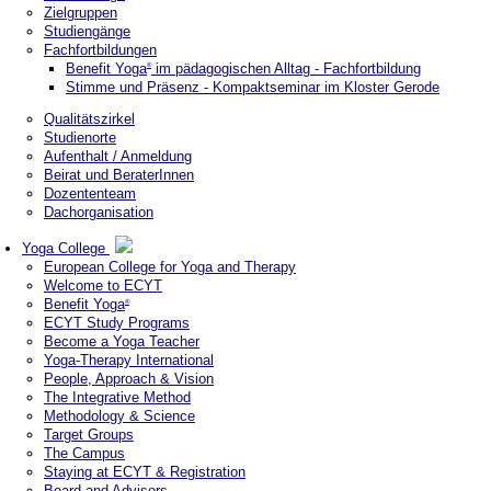
Zielgruppen
Studiengänge
Fachfortbildungen
Benefit Yoga
im pädagogischen Alltag - Fachfortbildung
®
Stimme und Präsenz - Kompaktseminar im Kloster Gerode
Qualitätszirkel
Studienorte
Aufenthalt / Anmeldung
Beirat und BeraterInnen
Dozententeam
Dachorganisation
Yoga College
European College for Yoga and Therapy
Welcome to ECYT
Benefit Yoga
®
ECYT Study Programs
Become a Yoga Teacher
Yoga-Therapy International
People, Approach & Vision
The Integrative Method
Methodology & Science
Target Groups
The Campus
Staying at ECYT & Registration
Board and Advisors