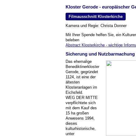
Kloster Gerode
- europäischer G
Kloster Gerode
Göttingen
Filmausschnitt Klosterkirche
Kooperationspartner
Gesundheitssystem
Kamera und Regie: Christa Donner
Geschenkgutscheine
Mit Ihrer Spende helfen Sie, ein Kultur
beleben
Weg der Mitte
Abstract Klosterkirche - wichtige Infor
Detox Kuren - BenefitKuren für Sie
Sicherung und Nutzbarmachung d
Das ehemalige
Raum für Entspannung, Muße und Genuss
Benediktinerkloster
Gerode, gegründet
Soziale Dienste Berlin
1124, ist eine der
ältesten
Ehrenamtliche Dienste
Klosteranlagen im
Eichsfeld.
Naturheilpraxen
WEG DER MITTE
verpflichtete sich
Bildergalerie
mit dem Kauf des
15 ha großen
Veröffentlichungen
Anwesens 1994,
dieses
Zuschüsse
kulturhistorische,
unter