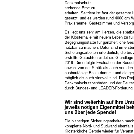
Denkmalschutz
stehende Erbe zu
erhalten. Seitdem ist fast der gesamte 
gesetzt, und es werden rund 4000 qm Wo
Praxisräume, Gästezimmer und Versorg
Es liegt uns sehr am Herzen, die spätb
der Klosterhalle mit neuem Leben zu füll
Begegnungsstätte für ganzheitliche Gesu
nutzbar zu machen. Dafür sind im erste
Sicherungsarbeiten erforderlich, die bis 
erstellte Gutachten bildet die Grundla
2016. Die erfolgte Evaluation der Bausu
sowohl von der Statik als auch von de
ausbaufähige Basis darstellt und die g
möglich als auch sinnvoll sind. Das Proj
Denkmalschutzbehörden und der Deutsc
durch Bundes- und LEADER-Förderung.
Wir sind weiterhin auf Ihre Un
jeweils nötigen Eigenmittel b
uns über jede Spende!
Die bisherigen Sicherungsarbeiten mach
komplette Nord- und Südwand ebenfalls 
Klosterkirche Gerode wieder für Veranst