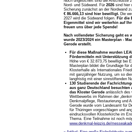
Noch ungesichert sind die Anschlüsse
Nord- und Südwand. Für
2026
sind hier 
Sicherung zunächst an der Nordwand zu
€ 86.666,13 sind hier bewilligt.
Die we
2027 wird die Südwand folgen.
Für die 
Eigenmittel sind wir weiterhin auf Ih
freuen uns über jede Spende!
Nach vollendeter Sicherung geht es we
wurde 2023/2024 ein Masterplan - Mac
Gerode erstellt.
Für diese Maßnahme wurden LEA
Fördermitteln mit Unterstützung 
Höhe von € 32.873,75 bewilligt bei E
Masterplan bildet die Grundlage für 
Klosterhalle als Internationales Fr
mit ganzjähriger Nutzung, um so die
langfristig mit einer sinnstiftenden 
130 Studierende der Fachrichtung
aus ganz Deutschland besuchten a
das Kloster Gerode
anlässlich des
Wettbewerbs im Rahmen der „denkma
Denkmalpflege, Restaurierung und Al
Gerode wurde vom Landesamt für Den
für Thüringen vorgeschlagen und an
eindrucksvollen Klosterkirche im Ens
Thema. Eine Teilnahme ist noch mögl
www.denkmal-leipzig.de/messeakad
» Artikel: Eine große Eichsfeldseite z