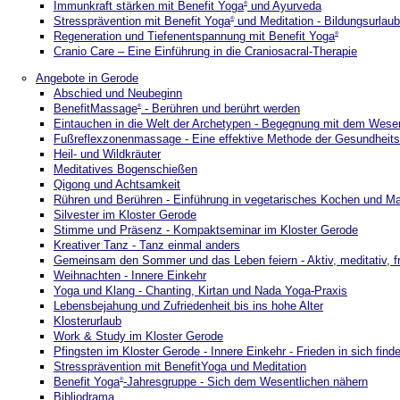
Immunkraft stärken mit Benefit Yoga
und Ayurveda
®
Stressprävention mit Benefit Yoga
und Meditation - Bildungsurlaub
®
Regeneration und Tiefenentspannung mit Benefit Yoga
®
Cranio Care – Eine Einführung in die Craniosacral-Therapie
Angebote in Gerode
Abschied und Neubeginn
BenefitMassage
- Berühren und berührt werden
®
Eintauchen in die Welt der Archetypen - Begegnung mit dem Wesen
Fußreflexzonenmassage - Eine effektive Methode der Gesundheits
Heil- und Wildkräuter
Meditatives Bogenschießen
Qigong und Achtsamkeit
Rühren und Berühren - Einführung in vegetarisches Kochen und M
Silvester im Kloster Gerode
Stimme und Präsenz - Kompaktseminar im Kloster Gerode
Kreativer Tanz - Tanz einmal anders
Gemeinsam den Sommer und das Leben feiern - Aktiv, meditativ, f
Weihnachten - Innere Einkehr
Yoga und Klang - Chanting, Kirtan und Nada Yoga-Praxis
Lebensbejahung und Zufriedenheit bis ins hohe Alter
Klosterurlaub
Work & Study im Kloster Gerode
Pfingsten im Kloster Gerode - Innere Einkehr - Frieden in sich find
Stressprävention mit BenefitYoga und Meditation
Benefit Yoga
-Jahresgruppe - Sich dem Wesentlichen nähern
®
Bibliodrama