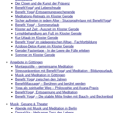
Der Clown und die Kunst der Präsenz
BenefitYoga
und Lebensfreude
®
Benefit Yoga
-Entspannungswochenende
®
Meditations-Retreats im Kloster Gerode
Sicher auftreten in jedem Alter - Sturzprophylaxe mit BenefitYoga
®
Benefit Yoga
- Sommerurlaub
®
Kloster auf Zeit - Auszeit im Kloster Gerode
Lymphbehandlung am Fuß im Kloster Gerode
Kur-Urlaub im Kloster Gerode
Benefit Yoga
im pädagogischen Alltag - Fachfortbildung
®
Azidose-Detox-Kuren im Kloster Gerode
Geroder Fastentage - In der Leere die Fülle erleben
Sommer im Kloster Gerode
Angebote in Göttingen
Montagsstille – gemeinsame Meditation
Stressprävention mit BenefitYoga
und Meditation - Bildungsurlaub 
®
Musik und Meditation in Göttingen
Benefit Yoga
zwischen den Jahren
®
BenefitMassage
– Berühren und berührt werden
®
Yoga als spiritueller Weg – Philosophie und Asana-Praxis
BenefitYoga
, Entspannung und Meditation
®
Benefit Yoga
– Die stabile Mitte finden mit Bauch- und Beckenbo
®
Musik, Gesang & Theater
Abende mit Musik und Meditation in Berlin
DanseVita - Heilsamer Tanz des Lebens