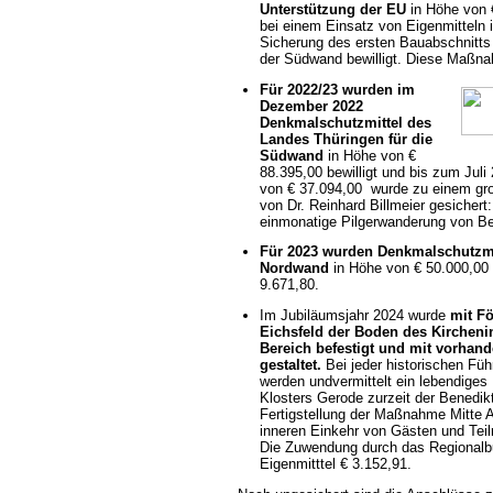
Unterstützung der EU
in Höhe von 
bei einem Einsatz von Eigenmitteln 
Sicherung des ersten Bauabschnitts
der Südwand bewilligt. Diese Maßn
Für 2022/23 wurden im
Dezember 2022
Denkmalschutzmittel des
Landes Thüringen für die
Südwand
in Höhe von €
88.395,00 bewilligt und bis zum Juli
von € 37.094,00 wurde zu einem gro
von Dr. Reinhard Billmeier gesichert:
einmonatige Pilgerwanderung von Be
Für 2023 wurden Denkmalschutzmit
Nordwand
in Höhe von € 50.000,00 
9.671,80.
Im Jubiläumsjahr 2024 wurde
mit F
Eichsfeld
der Boden des Kircheni
Bereich befestigt und mit vorhand
gestaltet.
Bei jeder historischen F
werden undvermittelt ein lebendige
Klosters Gerode zurzeit der Benedikt
Fertigstellung der Maßnahme Mitte A
inneren Einkehr von Gästen und Teil
Die Zuwendung durch das Regionalbu
Eigenmitttel € 3.152,91.