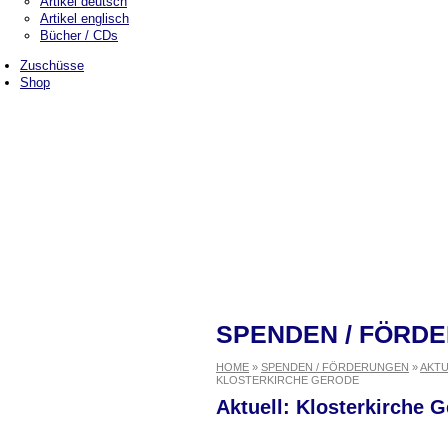
Artikel deutsch
Artikel englisch
Bücher / CDs
Zuschüsse
Shop
SPENDEN / FÖRD
Kontakt
HOME
»
SPENDEN / FÖRDERUNGEN
»
AKTU
Benefit Programme / Seminare
KLOSTERKIRCHE GERODE
Aktuell: Klosterkirche 
Weg der Mitte
WEG DER MITTE ist...
Berlin