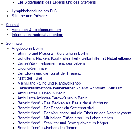
Die Biodynamik des Lebens und des Sterbens
Lymphbehandlung am Fuß
Stimme und Präsenz
Kontakt
Adressen & Telefonnummern
Informationsmaterial anfordern
Seminare
Angebote in Berlin
Stimme und Präsenz - Kursreihe in Berlin
Schultern, Nacken, Kopf - alles frei! - Selbsthilfe mit Naturheilkund
DanseVita - Heilsamer Tanz des Lebens
Qigong-Seminare
Der Clown und die Kunst der Präsenz
Kraft der Füße
MeinKlang - Sing und Klangworkshop
Feldenkraismethode kennenlernen - Sanft. Achtsam. Wirksam
Ambulantes Fasten in Berlin
Ambulante Azidose-Detox-Kuren in Berlin
Benefit Yoga
- Das Becken als Basis der Aufrichtung
®
Benefit Yoga
- Der Psoas: ein Seelenmuskel
®
Benefit Yoga
- Der Vagusnerv und die Erholung des Nervensyste
®
Benefit Yoga
- Mit beiden Füßen stabil im Leben stehen
®
Benefit Yoga
- Stabilität und Beweglichkeit im Körper
®
Benefit Yoga
zwischen den Jahren
®