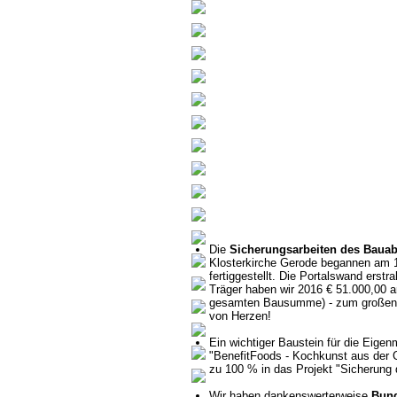
Die
Sicherungsarbeiten des Bauab
Klosterkirche Gerode begannen am 
fertiggestellt. Die Portalswand erst
Träger haben wir 2016 € 51.000,00 
gesamten Bausumme) - zum großen T
von Herzen!
Ein wichtiger Baustein für die Eigen
"BenefitFoods - Kochkunst aus der G
zu 100 % in das Projekt "Sicherung d
Wir haben dankenswerterweise
Bund