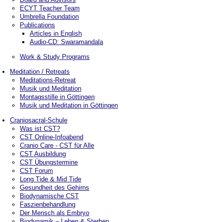
ECYT Teacher Team
Umbrella Foundation
Publications
Articles in English
Audio-CD: Swaramandala
Work & Study Programs
Meditation / Retreats
Meditations-Retreat
Musik und Meditation
Montagsstille in Göttingen
Musik und Meditation in Göttingen
Craniosacral-Schule
Was ist CST?
CST Online-Infoabend
Cranio Care - CST für Alle
CST Ausbildung
CST Übungstermine
CST Forum
Long Tide & Mid Tide
Gesundheit des Gehirns
Biodynamische CST
Faszienbehandlung
Der Mensch als Embryo
Biodynamik – Leben & Sterben