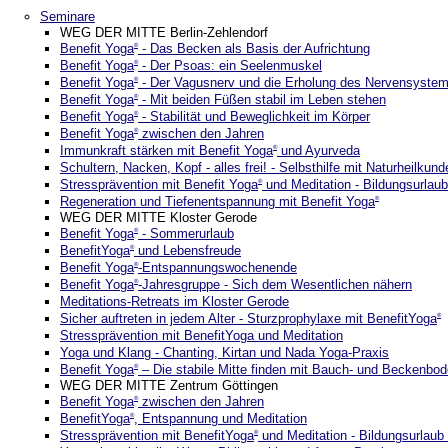
Seminare
WEG DER MITTE Berlin-Zehlendorf
Benefit Yoga
- Das Becken als Basis der Aufrichtung
®
Benefit Yoga
- Der Psoas: ein Seelenmuskel
®
Benefit Yoga
- Der Vagusnerv und die Erholung des Nervensyste
®
Benefit Yoga
- Mit beiden Füßen stabil im Leben stehen
®
Benefit Yoga
- Stabilität und Beweglichkeit im Körper
®
Benefit Yoga
zwischen den Jahren
®
Immunkraft stärken mit Benefit Yoga
und Ayurveda
®
Schultern, Nacken, Kopf - alles frei! - Selbsthilfe mit Naturheilkund
Stressprävention mit Benefit Yoga
und Meditation - Bildungsurlaub
®
Regeneration und Tiefenentspannung mit Benefit Yoga
®
WEG DER MITTE Kloster Gerode
Benefit Yoga
- Sommerurlaub
®
BenefitYoga
und Lebensfreude
®
Benefit Yoga
-Entspannungswochenende
®
Benefit Yoga
-Jahresgruppe - Sich dem Wesentlichen nähern
®
Meditations-Retreats im Kloster Gerode
Sicher auftreten in jedem Alter - Sturzprophylaxe mit BenefitYoga
®
Stressprävention mit BenefitYoga und Meditation
Yoga und Klang - Chanting, Kirtan und Nada Yoga-Praxis
Benefit Yoga
– Die stabile Mitte finden mit Bauch- und Beckenbo
®
WEG DER MITTE Zentrum Göttingen
Benefit Yoga
zwischen den Jahren
®
BenefitYoga
, Entspannung und Meditation
®
Stressprävention mit BenefitYoga
und Meditation - Bildungsurlaub 
®