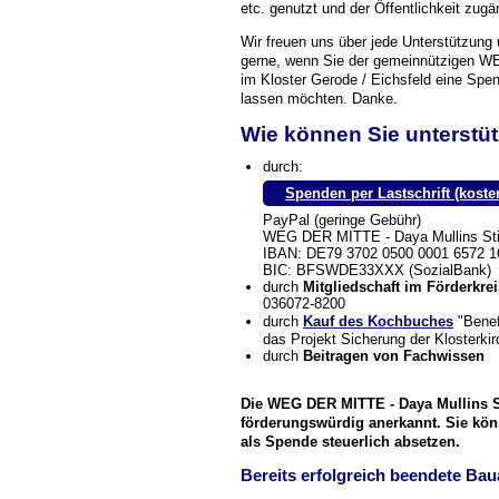
etc. genutzt und der Öffentlichkeit zug
Wir freuen uns über jede Unterstützung u
gerne, wenn Sie der gemeinnützigen W
im Kloster Gerode / Eichsfeld eine Sp
lassen möchten. Danke.
Wie können Sie unterstü
durch:
Spenden per Lastschrift (kosten
PayPal (geringe Gebühr)
WEG DER MITTE
-
Daya Mullins
Sti
IBAN: DE79 3702 0500 0001 6572 1
BIC: BFSWDE33XXX (SozialBank)
durch
Mitgliedschaft im Förderkre
036072-8200
durch
Kauf des Kochbuches
"Benef
das Projekt Sicherung der Klosterki
durch
Beitragen von Fachwissen
Die
WEG DER MITTE
-
Daya Mullins
S
förderungswürdig anerkannt. Sie kö
als Spende steuerlich absetzen.
Bereits erfolgreich beendete Bau