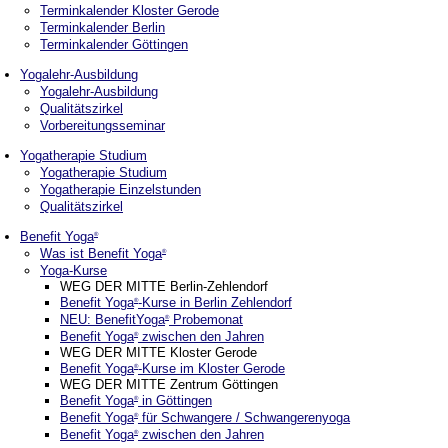
Terminkalender Kloster Gerode
Terminkalender Berlin
Terminkalender Göttingen
Yogalehr-Ausbildung
Yogalehr-Ausbildung
Qualitätszirkel
Vorbereitungsseminar
Yogatherapie Studium
Yogatherapie Studium
Yogatherapie Einzelstunden
Qualitätszirkel
Benefit Yoga
®
Was ist Benefit Yoga
®
Yoga-Kurse
WEG DER MITTE Berlin-Zehlendorf
Benefit Yoga
-Kurse in Berlin Zehlendorf
®
NEU: BenefitYoga
Probemonat
®
Benefit Yoga
zwischen den Jahren
®
WEG DER MITTE Kloster Gerode
Benefit Yoga
-Kurse im Kloster Gerode
®
WEG DER MITTE Zentrum Göttingen
Benefit Yoga
in Göttingen
®
Benefit Yoga
für Schwangere / Schwangerenyoga
®
Benefit Yoga
zwischen den Jahren
®