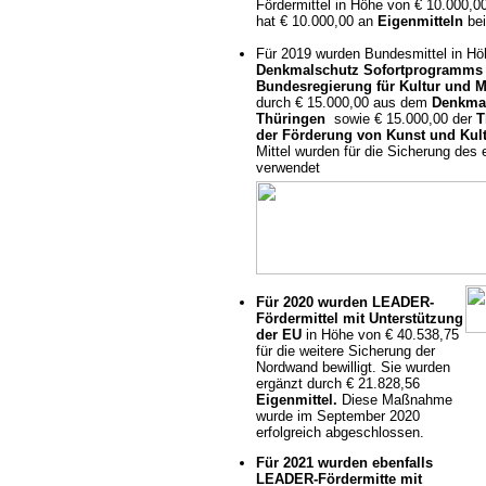
Fördermittel in Höhe von € 10.000,0
hat € 10.000,00 an
Eigenmitteln
bei
Für 2019 wurden Bundesmittel
in Hö
Denkmalschutz Sofortprogramms V
Bundesregierung für Kultur und 
durch € 15.000,00 aus dem
Denkmal
Thüringen
sowie € 15.000,00 der
T
der Förderung von Kunst und Kul
Mittel wurden für die Sicherung des
verwendet
Für 2020 wurden LEADER-
Fördermittel mit Unterstützung
der EU
in Höhe von € 40.538,75
f
ür die weitere Sicherung der
Nordwand bewilligt. Sie wurden
ergänzt durch € 21.828,56
Eigenmittel.
Diese Maßnahme
wurde im September 2020
erfolgreich abgeschlossen.
Für 2021 wurden ebenfalls
LEADER-Fördermitte mit