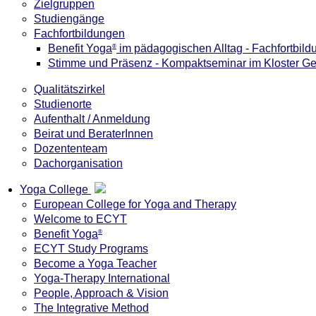
Zielgruppen
Studiengänge
Fachfortbildungen
Benefit Yoga
im pädagogischen Alltag - Fachfortbild
®
Stimme und Präsenz - Kompaktseminar im Kloster G
Qualitätszirkel
Studienorte
Aufenthalt / Anmeldung
Beirat und BeraterInnen
Dozententeam
Dachorganisation
Yoga College
European College for Yoga and Therapy
Welcome to ECYT
Benefit Yoga
®
ECYT Study Programs
Become a Yoga Teacher
Yoga-Therapy International
People, Approach & Vision
The Integrative Method