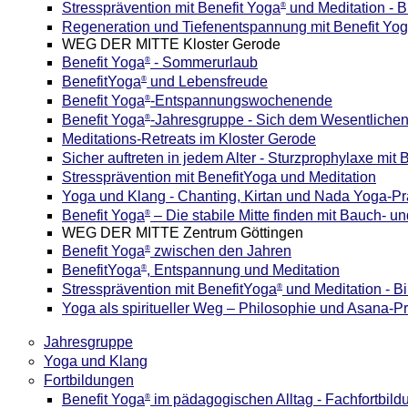
Stressprävention mit Benefit Yoga
und Meditation - B
®
Regeneration und Tiefenentspannung mit Benefit Yo
WEG DER MITTE Kloster Gerode
Benefit Yoga
- Sommerurlaub
®
BenefitYoga
und Lebensfreude
®
Benefit Yoga
-Entspannungswochenende
®
Benefit Yoga
-Jahresgruppe - Sich dem Wesentliche
®
Meditations-Retreats im Kloster Gerode
Sicher auftreten in jedem Alter - Sturzprophylaxe mit
Stressprävention mit BenefitYoga und Meditation
Yoga und Klang - Chanting, Kirtan und Nada Yoga-Pr
Benefit Yoga
– Die stabile Mitte finden mit Bauch-
®
WEG DER MITTE Zentrum Göttingen
Benefit Yoga
zwischen den Jahren
®
BenefitYoga
, Entspannung und Meditation
®
Stressprävention mit BenefitYoga
und Meditation - B
®
Yoga als spiritueller Weg – Philosophie und Asana-Pr
Jahresgruppe
Yoga und Klang
Fortbildungen
Benefit Yoga
im pädagogischen Alltag - Fachfortbild
®