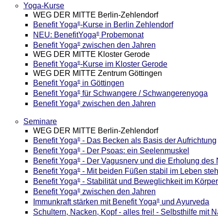
Yoga-Kurse
WEG DER MITTE Berlin-Zehlendorf
Benefit Yoga
-Kurse in Berlin Zehlendorf
®
NEU: BenefitYoga
Probemonat
®
Benefit Yoga
zwischen den Jahren
®
WEG DER MITTE Kloster Gerode
Benefit Yoga
-Kurse im Kloster Gerode
®
WEG DER MITTE Zentrum Göttingen
Benefit Yoga
in Göttingen
®
Benefit Yoga
für Schwangere / Schwangerenyoga
®
Benefit Yoga
zwischen den Jahren
®
Seminare
WEG DER MITTE Berlin-Zehlendorf
Benefit Yoga
- Das Becken als Basis der Aufrichtung
®
Benefit Yoga
- Der Psoas: ein Seelenmuskel
®
Benefit Yoga
- Der Vagusnerv und die Erholung des
®
Benefit Yoga
- Mit beiden Füßen stabil im Leben ste
®
Benefit Yoga
- Stabilität und Beweglichkeit im Körper
®
Benefit Yoga
zwischen den Jahren
®
Immunkraft stärken mit Benefit Yoga
und Ayurveda
®
Schultern, Nacken, Kopf - alles frei! - Selbsthilfe mit 