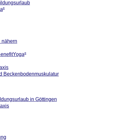
ildungsurlaub
ga
®
n nähern
 BenefitYoga
®
axis
 und Beckenbodenmuskulatur
ildungsurlaub in Göttingen
axis
ung