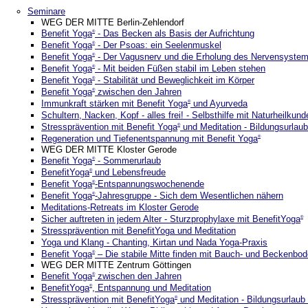
Seminare
WEG DER MITTE Berlin-Zehlendorf
Benefit Yoga
- Das Becken als Basis der Aufrichtung
®
Benefit Yoga
- Der Psoas: ein Seelenmuskel
®
Benefit Yoga
- Der Vagusnerv und die Erholung des Nervensyste
®
Benefit Yoga
- Mit beiden Füßen stabil im Leben stehen
®
Benefit Yoga
- Stabilität und Beweglichkeit im Körper
®
Benefit Yoga
zwischen den Jahren
®
Immunkraft stärken mit Benefit Yoga
und Ayurveda
®
Schultern, Nacken, Kopf - alles frei! - Selbsthilfe mit Naturheilkund
Stressprävention mit Benefit Yoga
und Meditation - Bildungsurlaub
®
Regeneration und Tiefenentspannung mit Benefit Yoga
®
WEG DER MITTE Kloster Gerode
Benefit Yoga
- Sommerurlaub
®
BenefitYoga
und Lebensfreude
®
Benefit Yoga
-Entspannungswochenende
®
Benefit Yoga
-Jahresgruppe - Sich dem Wesentlichen nähern
®
Meditations-Retreats im Kloster Gerode
Sicher auftreten in jedem Alter - Sturzprophylaxe mit BenefitYoga
®
Stressprävention mit BenefitYoga und Meditation
Yoga und Klang - Chanting, Kirtan und Nada Yoga-Praxis
Benefit Yoga
– Die stabile Mitte finden mit Bauch- und Beckenbo
®
WEG DER MITTE Zentrum Göttingen
Benefit Yoga
zwischen den Jahren
®
BenefitYoga
, Entspannung und Meditation
®
Stressprävention mit BenefitYoga
und Meditation - Bildungsurlaub 
®