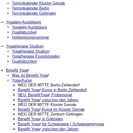
Terminkalender Kloster Gerode
Terminkalender Berlin
Terminkalender Göttingen
Yogalehr-Ausbildung
Yogalehr-Ausbildung
Qualitätszirkel
Vorbereitungsseminar
Yogatherapie Studium
Yogatherapie Studium
Yogatherapie Einzelstunden
Qualitätszirkel
Benefit Yoga
®
Was ist Benefit Yoga
®
Yoga-Kurse
WEG DER MITTE Berlin-Zehlendorf
Benefit Yoga
-Kurse in Berlin Zehlendorf
®
NEU: BenefitYoga
Probemonat
®
Benefit Yoga
zwischen den Jahren
®
WEG DER MITTE Kloster Gerode
Benefit Yoga
-Kurse im Kloster Gerode
®
WEG DER MITTE Zentrum Göttingen
Benefit Yoga
in Göttingen
®
Benefit Yoga
für Schwangere / Schwangerenyoga
®
Benefit Yoga
zwischen den Jahren
®