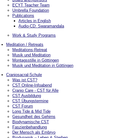
ECYT Teacher Team
Umbrella Foundation
Publications
Articles in English
Audio-CD: Swaramandala
Work & Study Programs
Meditation / Retreats
Meditations-Retreat
Musik und Meditation
Montagsstille in Göttingen
Musik und Meditation in Göttingen
Craniosacral-Schule
Was ist CST?
CST Online-Infoabend
Cranio Care - CST für Alle
CST Ausbildung
CST Übungstermine
CST Forum
Long Tide & Mid Tide
Gesundheit des Gehirns
Biodynamische CST
Faszienbehandlung
Der Mensch als Embryo
Biodynamik – Leben & Sterben