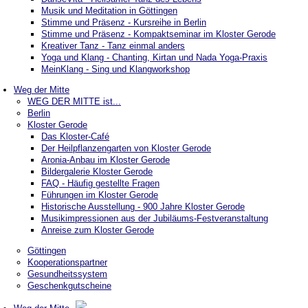
Musik und Meditation in Göttingen
Stimme und Präsenz - Kursreihe in Berlin
Stimme und Präsenz - Kompaktseminar im Kloster Gerode
Kreativer Tanz - Tanz einmal anders
Yoga und Klang - Chanting, Kirtan und Nada Yoga-Praxis
MeinKlang - Sing und Klangworkshop
Weg der Mitte
WEG DER MITTE ist...
Berlin
Kloster Gerode
Das Kloster-Café
Der Heilpflanzengarten von Kloster Gerode
Aronia-Anbau im Kloster Gerode
Bildergalerie Kloster Gerode
FAQ - Häufig gestellte Fragen
Führungen im Kloster Gerode
Historische Ausstellung - 900 Jahre Kloster Gerode
Musikimpressionen aus der Jubiläums-Festveranstaltung
Anreise zum Kloster Gerode
Göttingen
Kooperationspartner
Gesundheitssystem
Geschenkgutscheine