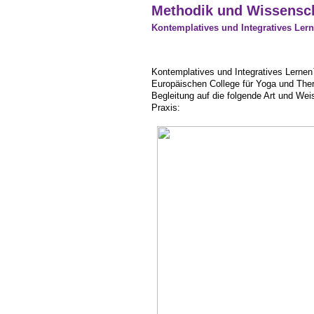
Methodik und Wissensch
Detox Kuren - BenefitKuren für Sie
Kontemplatives und
Integratives Le
Raum für Entspannung, Muße und Genuss
Soziale Dienste Berlin
Kontemplatives und
Integratives Lerne
Europäischen College für Yoga und Therap
Ehrenamtliche Dienste
Begleitung auf die folgende Art und Wei
Praxis:
Naturheilpraxen
Bildergalerie
Veröffentlichungen
Zuschüsse