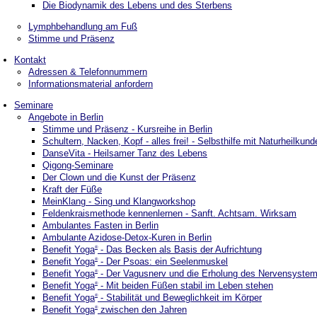
Die Biodynamik des Lebens und des Sterbens
Lymphbehandlung am Fuß
Stimme und Präsenz
Kontakt
Adressen & Telefonnummern
Informationsmaterial anfordern
Seminare
Angebote in Berlin
Stimme und Präsenz - Kursreihe in Berlin
Schultern, Nacken, Kopf - alles frei! - Selbsthilfe mit Naturheilkund
DanseVita - Heilsamer Tanz des Lebens
Qigong-Seminare
Der Clown und die Kunst der Präsenz
Kraft der Füße
MeinKlang - Sing und Klangworkshop
Feldenkraismethode kennenlernen - Sanft. Achtsam. Wirksam
Ambulantes Fasten in Berlin
Ambulante Azidose-Detox-Kuren in Berlin
Benefit Yoga
- Das Becken als Basis der Aufrichtung
®
Benefit Yoga
- Der Psoas: ein Seelenmuskel
®
Benefit Yoga
- Der Vagusnerv und die Erholung des Nervensyste
®
Benefit Yoga
- Mit beiden Füßen stabil im Leben stehen
®
Benefit Yoga
- Stabilität und Beweglichkeit im Körper
®
Benefit Yoga
zwischen den Jahren
®