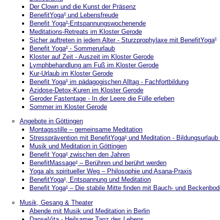
Der Clown und die Kunst der Präsenz
BenefitYoga
und Lebensfreude
®
Benefit Yoga
-Entspannungswochenende
®
Meditations-Retreats im Kloster Gerode
Sicher auftreten in jedem Alter - Sturzprophylaxe mit BenefitYoga
®
Benefit Yoga
- Sommerurlaub
®
Kloster auf Zeit - Auszeit im Kloster Gerode
Lymphbehandlung am Fuß im Kloster Gerode
Kur-Urlaub im Kloster Gerode
Benefit Yoga
im pädagogischen Alltag - Fachfortbildung
®
Azidose-Detox-Kuren im Kloster Gerode
Geroder Fastentage - In der Leere die Fülle erleben
Sommer im Kloster Gerode
Angebote in Göttingen
Montagsstille – gemeinsame Meditation
Stressprävention mit BenefitYoga
und Meditation - Bildungsurlaub 
®
Musik und Meditation in Göttingen
Benefit Yoga
zwischen den Jahren
®
BenefitMassage
– Berühren und berührt werden
®
Yoga als spiritueller Weg – Philosophie und Asana-Praxis
BenefitYoga
, Entspannung und Meditation
®
Benefit Yoga
– Die stabile Mitte finden mit Bauch- und Beckenbo
®
Musik, Gesang & Theater
Abende mit Musik und Meditation in Berlin
DanseVita - Heilsamer Tanz des Lebens