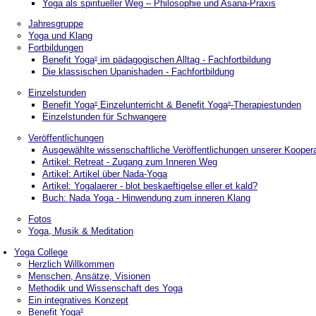
Yoga als spiritueller Weg – Philosophie und Asana-Praxis
Jahresgruppe
Yoga und Klang
Fortbildungen
Benefit Yoga
im pädagogischen Alltag - Fachfortbildung
®
Die klassischen Upanishaden - Fachfortbildung
Einzelstunden
Benefit Yoga
Einzelunterricht & Benefit Yoga
-Therapiestunden
®
®
Einzelstunden für Schwangere
Veröffentlichungen
Ausgewählte wissenschaftliche Veröffentlichungen unserer Kooperat
Artikel: Retreat - Zugang zum Inneren Weg
Artikel: Artikel über Nada-Yoga
Artikel: Yogalaerer - blot beskaeftigelse eller et kald?
Buch: Nada Yoga - Hinwendung zum inneren Klang
Fotos
Yoga, Musik & Meditation
Yoga College
Herzlich Willkommen
Menschen, Ansätze, Visionen
Methodik und Wissenschaft des Yoga
Ein integratives Konzept
Benefit Yoga
®