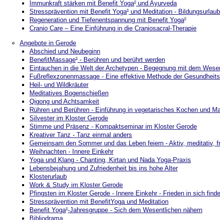
Immunkraft stärken mit Benefit Yoga
und Ayurveda
®
Stressprävention mit Benefit Yoga
und Meditation - Bildungsurlaub
®
Regeneration und Tiefenentspannung mit Benefit Yoga
®
Cranio Care – Eine Einführung in die Craniosacral-Therapie
Angebote in Gerode
Abschied und Neubeginn
BenefitMassage
- Berühren und berührt werden
®
Eintauchen in die Welt der Archetypen - Begegnung mit dem Wesen
Fußreflexzonenmassage - Eine effektive Methode der Gesundheits
Heil- und Wildkräuter
Meditatives Bogenschießen
Qigong und Achtsamkeit
Rühren und Berühren - Einführung in vegetarisches Kochen und M
Silvester im Kloster Gerode
Stimme und Präsenz - Kompaktseminar im Kloster Gerode
Kreativer Tanz - Tanz einmal anders
Gemeinsam den Sommer und das Leben feiern - Aktiv, meditativ, f
Weihnachten - Innere Einkehr
Yoga und Klang - Chanting, Kirtan und Nada Yoga-Praxis
Lebensbejahung und Zufriedenheit bis ins hohe Alter
Klosterurlaub
Work & Study im Kloster Gerode
Pfingsten im Kloster Gerode - Innere Einkehr - Frieden in sich find
Stressprävention mit BenefitYoga und Meditation
Benefit Yoga
-Jahresgruppe - Sich dem Wesentlichen nähern
®
Bibliodrama