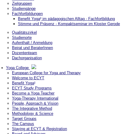
Zielgruppen
Studiengänge
Fachfortbildungen
Benefit Yoga
im pädagogischen Alltag - Fachfortbildung
®
Stimme und Präsenz - Kompaktseminar im Kloster Gerode
Qualitätszirkel
Studienorte
Aufenthalt / Anmeldung
Beirat und BeraterInnen
Dozententeam
Dachorganisation
Yoga College
European College for Yoga and Therapy
Welcome to ECYT
Benefit Yoga
®
ECYT Study Programs
Become a Yoga Teacher
Yoga-Therapy International
People, Approach & Vision
The Integrative Method
Methodology & Science
Target Groups
The Campus
Staying at ECYT & Registration
Board and Advisors