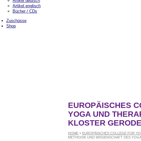
Artikel deutsch
Artikel englisch
Bücher / CDs
Zuschüsse
Shop
EUROPÄISCHES C
Kontakt
YOGA UND THERAP
Benefit Programme / Seminare
KLOSTER GEROD
Weg der Mitte
HOME
»
EUROPÄISCHES COLLEGE FÜR YO
METHODIK UND WISSENSCHAFT DES YOG
Weg der Mitte