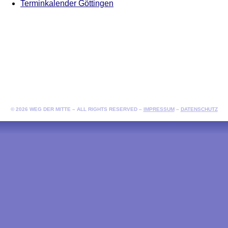
Terminkalender Göttingen
© 2026 WEG DER MITTE – ALL RIGHTS RESERVED –
IMPRESSUM
–
DATENSCHUTZ