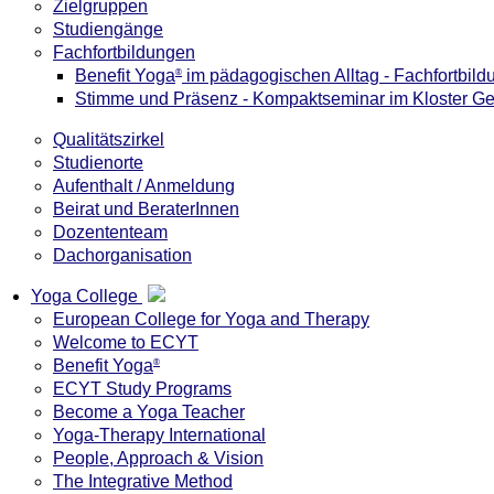
Zielgruppen
Studiengänge
Fachfortbildungen
Benefit Yoga
im pädagogischen Alltag - Fachfortbild
®
Stimme und Präsenz - Kompaktseminar im Kloster G
Qualitätszirkel
Studienorte
Aufenthalt / Anmeldung
Beirat und BeraterInnen
Dozententeam
Dachorganisation
Yoga College
European College for Yoga and Therapy
Welcome to ECYT
Benefit Yoga
®
ECYT Study Programs
Become a Yoga Teacher
Yoga-Therapy International
People, Approach & Vision
The Integrative Method