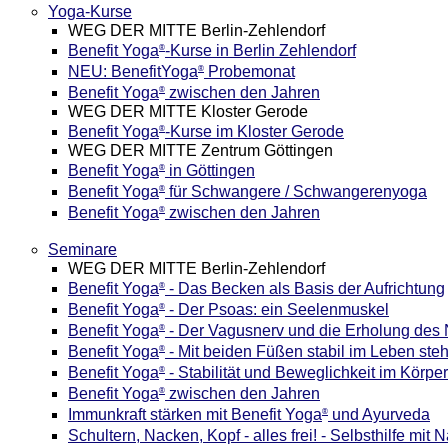
Yoga-Kurse
WEG DER MITTE Berlin-Zehlendorf
Benefit Yoga
-Kurse in Berlin Zehlendorf
®
NEU: BenefitYoga
Probemonat
®
Benefit Yoga
zwischen den Jahren
®
WEG DER MITTE Kloster Gerode
Benefit Yoga
-Kurse im Kloster Gerode
®
WEG DER MITTE Zentrum Göttingen
Benefit Yoga
in Göttingen
®
Benefit Yoga
für Schwangere / Schwangerenyoga
®
Benefit Yoga
zwischen den Jahren
®
Seminare
WEG DER MITTE Berlin-Zehlendorf
Benefit Yoga
- Das Becken als Basis der Aufrichtung
®
Benefit Yoga
- Der Psoas: ein Seelenmuskel
®
Benefit Yoga
- Der Vagusnerv und die Erholung des
®
Benefit Yoga
- Mit beiden Füßen stabil im Leben ste
®
Benefit Yoga
- Stabilität und Beweglichkeit im Körper
®
Benefit Yoga
zwischen den Jahren
®
Immunkraft stärken mit Benefit Yoga
und Ayurveda
®
Schultern, Nacken, Kopf - alles frei! - Selbsthilfe mit 