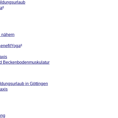
ildungsurlaub
ga
®
n nähern
 BenefitYoga
®
axis
 und Beckenbodenmuskulatur
ildungsurlaub in Göttingen
axis
ung