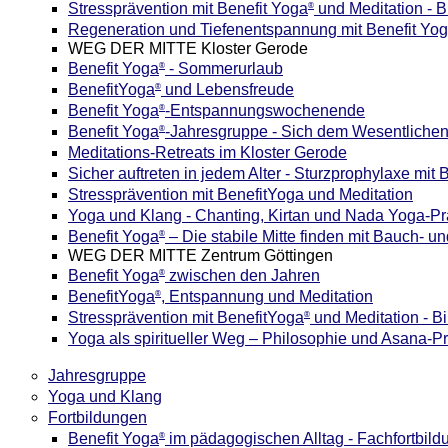
Stressprävention mit Benefit Yoga
und Meditation - B
®
Regeneration und Tiefenentspannung mit Benefit Yo
WEG DER MITTE Kloster Gerode
Benefit Yoga
- Sommerurlaub
®
BenefitYoga
und Lebensfreude
®
Benefit Yoga
-Entspannungswochenende
®
Benefit Yoga
-Jahresgruppe - Sich dem Wesentliche
®
Meditations-Retreats im Kloster Gerode
Sicher auftreten in jedem Alter - Sturzprophylaxe mit
Stressprävention mit BenefitYoga und Meditation
Yoga und Klang - Chanting, Kirtan und Nada Yoga-Pr
Benefit Yoga
– Die stabile Mitte finden mit Bauch-
®
WEG DER MITTE Zentrum Göttingen
Benefit Yoga
zwischen den Jahren
®
BenefitYoga
, Entspannung und Meditation
®
Stressprävention mit BenefitYoga
und Meditation - B
®
Yoga als spiritueller Weg – Philosophie und Asana-Pr
Jahresgruppe
Yoga und Klang
Fortbildungen
Benefit Yoga
im pädagogischen Alltag - Fachfortbild
®